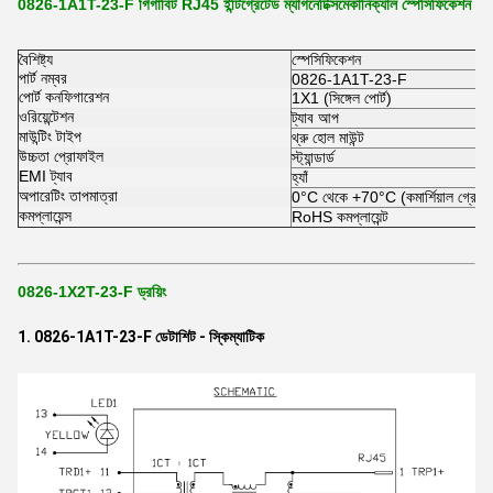
0826-1A1T-23-F গিগাবিট RJ45 ইন্টিগ্রেটেড ম্যাগনেটিক্স
মেকানিক্যাল স্পেসিফিকেশন
বৈশিষ্ট্য
স্পেসিফিকেশন
পার্ট নম্বর
0826-1A1T-23-F
পোর্ট কনফিগারেশন
1X1 (সিঙ্গেল পোর্ট)
ওরিয়েন্টেশন
ট্যাব আপ
মাউন্টিং টাইপ
থ্রু হোল মাউন্ট
উচ্চতা প্রোফাইল
স্ট্যান্ডার্ড
EMI ট্যাব
হ্যাঁ
অপারেটিং তাপমাত্রা
0°C থেকে +70°C (কমার্শিয়াল গ্রেড)
কমপ্লায়েন্স
RoHS কমপ্লায়েন্ট
0826-1X2T-23-F ড্রয়িং
1. 0826-1A1T-23-F ডেটাশিট - স্কিম্যাটিক