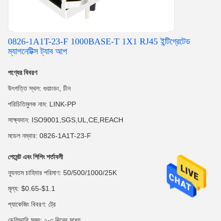
0826-1A1T-23-F 1000BASE-T 1X1 RJ45 ইন্টিগ্রেটেড
ম্যাগনেটিক্স ট্যাব আপ
পণ্যের বিবরণ
উৎপত্তি স্থল: গুয়াংডং, চীন
পরিচিতিমুলক নাম: LINK-PP
সাক্ষ্যদান: ISO9001,SGS,UL,CE,REACH
মডেল নম্বার: 0826-1A1T-23-F
পেমেন্ট এবং শিপিং শর্তাবলী
ন্যূনতম চাহিদার পরিমাণ: 50/500/1000/25K
মূল্য: $0.65-$1.1
প্যাকেজিং বিবরণ: ট্রে
ডেলিভারি সময়: ২-৩ দিনের মধ্যে