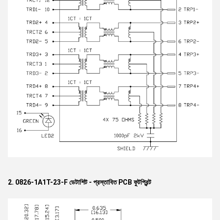
2. 0826-1A1T-23-F ডেটাশিট - প্রস্তাবিত PCB ফুটপ্রিন্ট