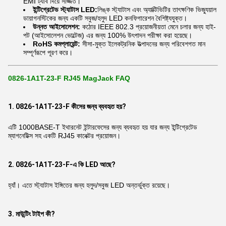
EMI ট্যাব দিয়ে সজ্জিত।
ইন্টিগ্রেটেড স্ট্যাটাস LED:
লিঙ্ক স্ট্যাটাস এবং অ্যাক্টিভিটির তাৎক্ষণিক ভিজ্যুয়াল
ডায়াগনস্টিকের জন্য একটি সবুজ/হলুদ LED কনফিগারেশন বৈশিষ্ট্যযুক্ত।
উন্নত আইসোলেশন:
কঠোর IEEE 802.3 প্রয়োজনীয়তা মেনে চলার জন্য হাই-
পট (আইসোলেশন ভোল্টেজ) এর জন্য 100% উৎপাদন পরীক্ষা করা হয়েছে।
RoHS কমপ্লায়েন্ট:
সীসা-মুক্ত ইলেকট্রনিক উত্পাদনের জন্য পরিবেশগত মান
সম্পূর্ণরূপে পূরণ করে।
0826-1A1T-23-F RJ45 MagJack FAQ
1. 0826-1A1T-23-F কীসের জন্য ব্যবহৃত হয়?
এটি 1000BASE-T ইথারনেট ইন্টারফেসের জন্য ব্যবহৃত হয় যার জন্য ইন্টিগ্রেটেড
ম্যাগনেটিক্স সহ একটি RJ45 কানেক্টর প্রয়োজন।
2. 0826-1A1T-23-F-এ কি LED আছে?
হ্যাঁ। এতে স্ট্যাটাস ইঙ্গিতের জন্য হলুদ/সবুজ LED অন্তর্ভুক্ত রয়েছে।
3. মাউন্টিং টাইপ কী?