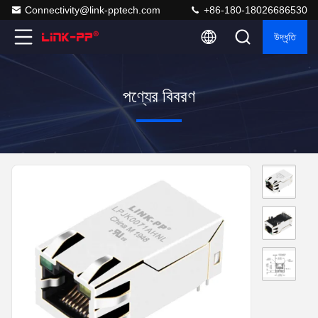
Connectivity@link-pptech.com
+86-180-18026686530
উদ্ধৃতি
পণ্যের বিবরণ