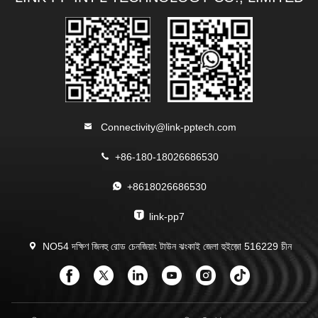
Connectivity@link-pptech.com
+86-180-18026686530
+8618026686530
link-pp7
NO54 দক্ষিণ জিনহু রোড চেনজিয়াং টাউন ঝংকাই জেলা হুইজ়ো 516229 চীন