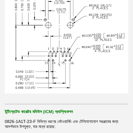
ইন্টিগ্রেটেড কানেক্টর মডিউল (ICM) অ্যাপ্লিকেশন
0826-1A1T-23-F বিভিন্ন ধরণের নেটওয়ার্কিং এবং টেলিযোগাযোগ সরঞ্জামের জন্য
আদর্শভাবে উপযুক্ত, যার মধ্যে রয়েছে: