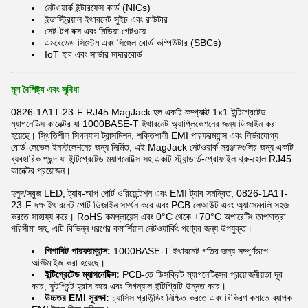
নেটওয়ার্ক ইন্টারফেস কার্ড (NICs)
ইন্ডাস্ট্রিয়াল ইথারনেট সুইচ এবং রাউটার
সেট-টপ বক্স এবং মিডিয়া গেটওয়ে
এমবেডেড সিস্টেম এবং সিঙ্গেল বোর্ড কম্পিউটার (SBCs)
IoT হাব এবং সার্ভার মাদারবোর্ড
মূল বৈশিষ্ট্য এবং সুবিধা
0826-1A1T-23-F RJ45 MagJack হল একটি কম্প্যাক্ট 1x1 ইন্টিগ্রেটেড
ম্যাগনেটিক্স কানেক্টর যা 1000BASE-T ইথারনেট অ্যাপ্লিকেশনের জন্য ডিজাইন করা
হয়েছে। স্থিতিশীল সিগন্যাল ট্রান্সমিশন, শক্তিশালী EMI পারফরম্যান্স এবং নির্ভরযোগ্য
বোর্ড-লেভেল ইনস্টলেশনের জন্য নির্মিত, এই MagJack নেটওয়ার্ক সরঞ্জামগুলির জন্য একটি
ব্যবহারিক পছন্দ যা ইন্টিগ্রেটেড ম্যাগনেটিক্স সহ একটি স্ট্যান্ডার্ড-প্রোফাইল থ্রু-হোল RJ45
কানেক্টর প্রয়োজন।
হলুদ/সবুজ LED, ট্যাব-আপ পোর্ট ওরিয়েন্টেশন এবং EMI ট্যাব সমন্বিত, 0826-1A1T-
23-F দক্ষ ইথারনেট পোর্ট ডিজাইন সমর্থন করে এবং PCB লেআউট এবং অ্যাসেম্বলি সহজ
করতে সাহায্য করে। RoHS কমপ্লায়েন্স এবং 0°C থেকে +70°C অপারেটিং তাপমাত্রা
পরিসীমা সহ, এটি বিভিন্ন ধরণের কমার্শিয়াল নেটওয়ার্কিং পণ্যের জন্য উপযুক্ত।
গিগাবিট পারফরম্যান্স:
1000BASE-T ইথারনেট গতির জন্য সম্পূর্ণরূপে
অপ্টিমাইজ করা হয়েছে।
ইন্টিগ্রেটেড ম্যাগনেটিক্স:
PCB-তে ডিসক্রিট ম্যাগনেটিক্সের প্রয়োজনীয়তা দূর
করে, ফুটপ্রিন্ট হ্রাস করে এবং সিগন্যাল ইন্টিগ্রিটি উন্নত করে।
উচ্চতর EMI সুরক্ষা:
চ্যাসিস গ্রাউন্ডিং নিশ্চিত করতে এবং বিকিরণ কমাতে ব্যাপক