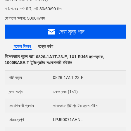
পরিশোধের শর্ত: টিটি, নেট 30/60/90 দিন
যোগানের ক্ষমতা: 5000K/মাস
সেরা মূল্য পান
পণ্যের বিবরণ
পণ্যের বর্ণনা
বিশেষভাবে তুলে ধরা:
,
,
0826-1A1T-23-F
1X1 RJ45 ম্যাগজ্যাক
1000BASE-T ইন্টিগ্রেটেড সংযোগকারী মডিউল
পার্ট নম্বর:
0826-1A1T-23-F
বন্দর সংখ্যা:
একক-বন্দর (1×1)
সংযোগকারী প্রকার:
আরজে৪৫ ইন্টিগ্রেটেড ম্যাগনেটিক্স
সামঞ্জস্যপূর্ণ:
LPJK0071AHNL