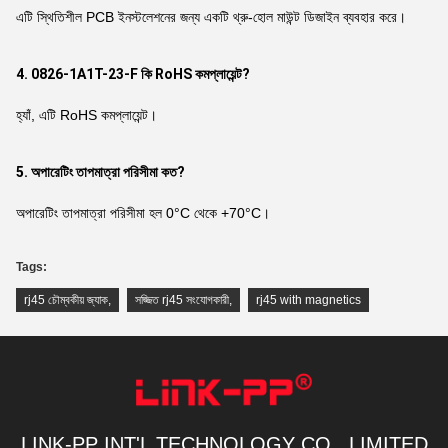
এটি স্থিতিশীল PCB ইনস্টলেশনের জন্য একটি থ্রু-হোল মাউন্ট ডিজাইন ব্যবহার করে।
4. 0826-1A1T-23-F কি RoHS কমপ্লায়েন্ট?
হ্যাঁ, এটি RoHS কমপ্লায়েন্ট।
5. অপারেটিং তাপমাত্রা পরিসীমা কত?
অপারেটিং তাপমাত্রা পরিসীমা হল 0°C থেকে +70°C।
Tags:
rj45 চৌম্বকীয় জ্যাক
,
সজ্জিত rj45 সংযোগকারী
,
rj45 with magnetics
LINK-PP INT'L TECHNOLOGY CO., LIMITED