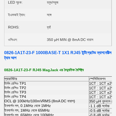
LED সূচক:
হলুদ/সবুজ
ইএমআই ট্যাব:
সঙ্গে
ROHS:
হ্যাঁ
ওসিএল:
350 µH MIN @ 8mA DC বায়াস
0826-1A1T-23-F 1000BASE-T 1X1 RJ45 ইন্টিগ্রেটেড ম্যাগনেটিক্স
ট্যাব আপ
0826-1A1T-23-F RJ45 MagJack এর বৈদ্যুতিক বৈশিষ্ট্য
প্যারামিটার
স্পেসিফিকেশন
টার্নস রেশিও TP1
1CT : 1CT ±2%
টার্নস রেশিও TP2
1CT : 1CT ±2%
টার্নস রেশিও TP3
1CT : 1CT ±2%
টার্নস রেশিও TP4
1CT : 1CT ±2%
OCL @ 100kHz/100mVRMS (8mA DC বায়াস)
350 μH ন্যূনতম।
ইনসার্শন লস, 0.1MHz থেকে 1MHz
-1.1 dB সর্বোচ্চ
ইনসার্শন লস, 1MHz থেকে 65MHz
-0.5 dB সর্বোচ্চ
ইনসার্শন লস, 65MHz থেকে 100MHz
-0.8 dB সর্বোচ্চ