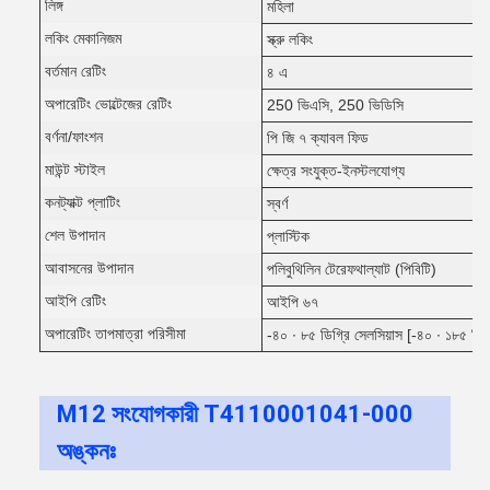
লিঙ্গ
মহিলা
লকিং মেকানিজম
স্ক্রু লকিং
বর্তমান রেটিং
৪ এ
অপারেটিং ভোল্টেজের রেটিং
250 ভিএসি, 250 ভিডিসি
বর্ণনা/ফাংশন
পি জি ৭ ক্যাবল ফিড
মাউন্ট স্টাইল
ক্ষেত্র সংযুক্ত-ইনস্টলযোগ্য
কনট্যাক্ট প্লাটিং
স্বর্ণ
শেল উপাদান
প্লাস্টিক
আবাসনের উপাদান
পলিবুথিলিন টেরেফথাল্যাট (পিবিটি)
আইপি রেটিং
আইপি ৬৭
অপারেটিং তাপমাত্রা পরিসীমা
-৪০ ∙ ৮৫ ডিগ্রি সেলসিয়াস [-৪০ ∙ ১৮৫ ডিগ
M12 সংযোগকারী T4110001041-000
অঙ্কনঃ