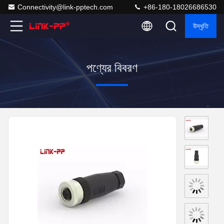
Connectivity@link-pptech.com
+86-180-18026686530
উদ্ধৃতি
পণ্যের বিবরণ