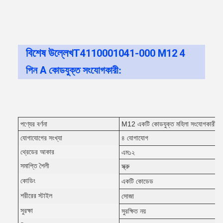
বিশেষ উল্লেখ
T4110001041-000 M12 4
পিন A কোডযুক্ত সংযোগকারী
:
পণ্যের বর্ণনা
M12 একটি কোডযুক্ত মহিলা সংযোগকারী
যোগাযোগের সংখ্যা
৪ যোগাযোগ
থ্রেডের আকার
এম১২
সমাপ্তি শৈলী
স্ক্রু
কোডিং
একটি কোডেড
শরীরের স্টাইল
সোজা
সুরক্ষা
সুরক্ষিত নয়