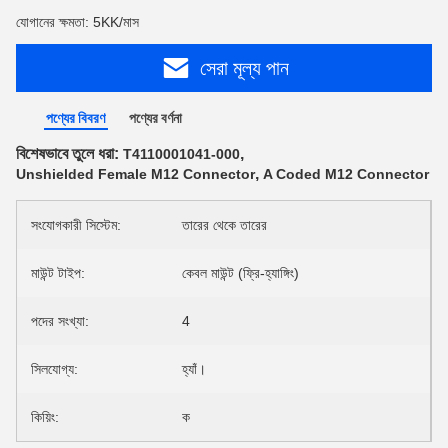
যোগানের ক্ষমতা: 5KK/মাস
সেরা মূল্য পান
পণ্যের বিবরণ
পণ্যের বর্ণনা
বিশেষভাবে তুলে ধরা:
,
T4110001041-000
,
Unshielded Female M12 Connector
A Coded M12 Connector
সংযোগকারী সিস্টেম:
তারের থেকে তারের
মাউন্ট টাইপ:
কেবল মাউন্ট (ফ্রি-হ্যাঙ্গিং)
পদের সংখ্যা:
4
সিলযোগ্য:
হ্যাঁ।
কিয়িং:
ক