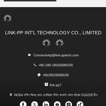
LINK-PP INT'L TECHNOLOGY CO., LIMITED
Connectivity@link-pptech.com
+86-180-18026686530
+8618026686530
link-pp7
NO54 দক্ষিণ জিনহু রোড চেনজিয়াং টাউন ঝংকাই জেলা হুইজ়ো 516229 চীন