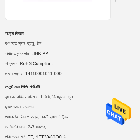
পণ্যের বিবরণ
উৎপত্তি স্থল: হুইঝু, চীন
পরিচিতিমুলক নাম: LINK-PP
সাক্ষ্যদান: RoHS Compliant
মডেল নম্বার: T4110001041-000
পেমেন্ট এবং শিপিং শর্তাবলী
ন্যূনতম চাহিদার পরিমাণ: 1 পিসি, বিনামূল্যে নমুনা
মূল্য: আলোচনাযোগ্য
প্যাকেজিং বিবরণ: বাল্ক, একটি ব্যাগে 1 টুকরা
ডেলিভারি সময়: 2-3 সপ্তাহ
পরিশোধের শর্ত: TT, NET30/60/90 দিন