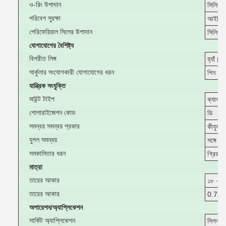
ও-রিং উপাদান
সিলিকন
পরিবেশ সুরক্ষা
আইপি 
পেরিফেরিয়াল সিলের উপাদান
সিলিকন
যোগাযোগের বৈশিষ্ট্য
বিপরীত লিঙ্গ
হ্যাঁ।
সার্কুলার সংযোগকারী যোগাযোগের ধরন
পিন
যান্ত্রিক সংযুক্তি
মাউন্ট টাইপ
ক্যাবল ম
পোলারাইজেশন কোড
ডি
সমন্বয় সমন্বয় প্রকার
কীযুক্ত
যুগল সমন্বয়
সঙ্গে
সমকামিতার ধরন
গ্রিডযু
মাত্রা
তারের আকার
১৮ ∙ ২
তারের আকার
0.75 ∙
অপারেশন/অ্যাপ্লিকেশন
সার্কিট অ্যাপ্লিকেশন
সিগন্যা