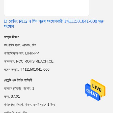
D কোডিং M12 4 পিন পুরুষ সংযোগকারী T4111501041-000 স্ক্রু
সংযোগ
পণ্যের বিবরণ
উৎপত্তি স্থল: গুয়াংডং, চীন
পরিচিতিমুলক নাম: LINK-PP
সাক্ষ্যদান: FCC,ROHS,REACH,CE
মডেল নম্বার: T4111501041-000
পেমেন্ট এবং শিপিং শর্তাবলী
ন্যূনতম চাহিদার পরিমাণ: 1
মূল্য: $7.01
প্যাকেজিং বিবরণ: বাল্ক, একটি ব্যাগে 1 টুকরা
ডেলিভারি সময়: স্টক