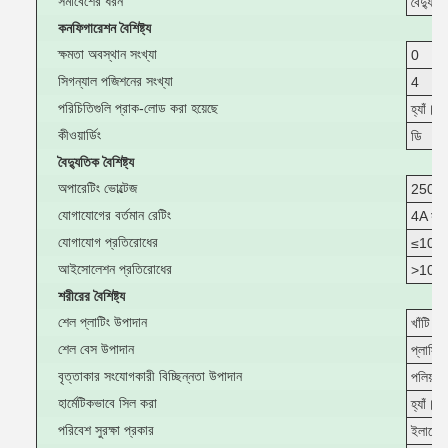
সমাবেশের ধরন
বৈদ্যুত
কনফিগারেশন বৈশিষ্ট্য
ক্ষমতা অবস্থান সংখ্যা
0
সিগন্যাল পজিশনের সংখ্যা
4
পরিচিতিগুলি প্রাক-লোড করা হয়েছে
হ্যাঁ।
কীওয়ার্ডিং
ডি
বৈদ্যুতিক বৈশিষ্ট্য
অপারেটিং ভোল্টেজ
250 ভি
যোগাযোগের বর্তমান রেটিং
4A সর্বো
যোগাযোগ প্রতিরোধের
≤10m
আইসোলেশন প্রতিরোধের
>100
শরীরের বৈশিষ্ট্য
শেল প্লাটিং উপাদান
খাঁটি
শেল বেস উপাদান
প্লাস্টি
বৃত্তাকার সংযোগকারী বিচ্ছিন্নতা উপাদান
পলিয়া
হার্মেটিকভাবে সিল করা
হ্যাঁ।
পরিবেশ সুরক্ষা প্রকার
ইলাস্টো