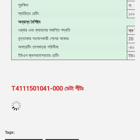
সুরক্ষিত
না.
স্থায়িত্ব রেটিং
১০০ চক
অন্যান্য বৈশিষ্ট্য
ওয়্যার এবং ক্যাবলের সমাপ্তি পদ্ধতি
স্ক্রু টার
বৃত্তাকার সংযোগকারী শেলের আকার
20
অপারেটিং তাপমাত্রা পরিসীমা
-৪০ ০ ৮
ইউএল জ্বলনযোগ্যতার রেটিং
ইউএল 
T4111501041-000 ডেটা শীটঃ
Tags: