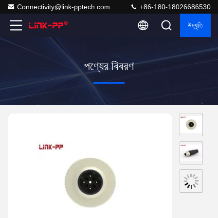
Connectivity@link-pptech.com
+86-180-18026686530
উদ্ধৃতি
পণ্যের বিবরণ