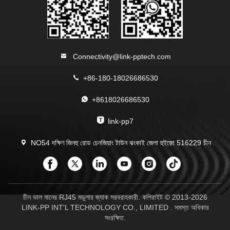
Connectivity@link-pptech.com
+86-180-18026686530
+8618026686530
link-pp7
NO54 দক্ষিণ জিনহু রোড চেনজিয়াং টাউন ঝংকাই জেলা হুইজ়ো 516229 চীন
চীন ভাল মানের RJ45 মডুলার জ্যাক সরবরাহকারী. কপিরাইট © 2013-2026
LINK-PP INT'L TECHNOLOGY CO., LIMITED . সমস্ত অধিকার
সংরক্ষিত.