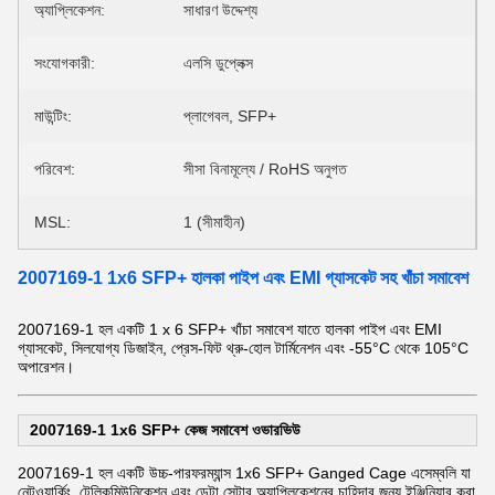
অ্যাপ্লিকেশন:
সাধারণ উদ্দেশ্য
সংযোগকারী:
এলসি ডুপ্লেক্স
মাউন্টিং:
প্লাগেবল, SFP+
পরিবেশ:
সীসা বিনামূল্যে / RoHS অনুগত
MSL:
1 (সীমাহীন)
2007169-1 1x6 SFP+ হালকা পাইপ এবং EMI গ্যাসকেট সহ খাঁচা সমাবেশ
2007169-1 হল একটি 1 x 6 SFP+ খাঁচা সমাবেশ যাতে হালকা পাইপ এবং EMI
গ্যাসকেট, সিলযোগ্য ডিজাইন, প্রেস-ফিট থ্রু-হোল টার্মিনেশন এবং -55°C থেকে 105°C
অপারেশন।
2007169-1 1x6 SFP+ কেজ সমাবেশ ওভারভিউ
2007169-1 হল একটি উচ্চ-পারফরম্যান্স 1x6 SFP+ Ganged Cage এসেম্বলি যা
নেটওয়ার্কিং, টেলিকমিউনিকেশন এবং ডেটা সেন্টার অ্যাপ্লিকেশনের চাহিদার জন্য ইঞ্জিনিয়ার করা