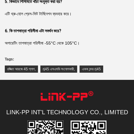
5. কিভাবে পিসিবিতে খাঁচা সংযুক্ত করা হয়?
এটি থ্রু-হোল প্রেস-ফিট টার্মিনেশন ব্যবহার করে।
6. কি তাপমাত্রা পরিসীমা এটা সমর্থন করে?
অপারেটিং তাপমাত্রা পরিসীমা -55°C থেকে 105°C।
Tags:
রজ্জিত আরজে 45 প্লাগ
,
rj45 এসএমডি সংযোগকারী
,
একক বন্দর rj45
LINK-PP INT'L TECHNOLOGY CO., LIMITED