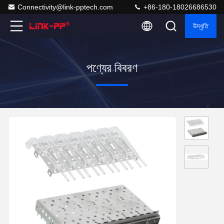
Connectivity@link-pptech.com
+86-180-18026686530
উদ্ধৃতি
পণ্যের বিবরণ