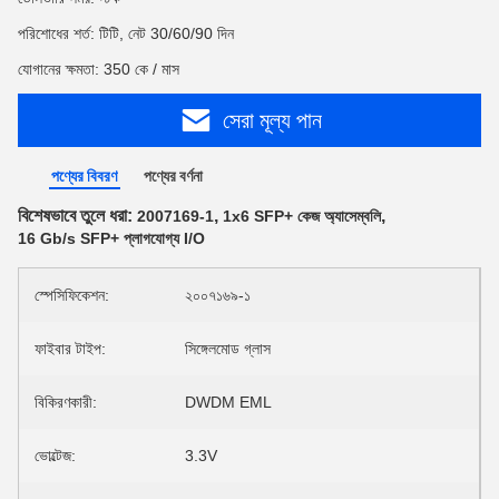
পরিশোধের শর্ত: টিটি, নেট 30/60/90 দিন
যোগানের ক্ষমতা: 350 কে / মাস
সেরা মূল্য পান
পণ্যের বিবরণ
পণ্যের বর্ণনা
বিশেষভাবে তুলে ধরা:
,
,
2007169-1
1x6 SFP+ কেজ অ্যাসেম্বলি
16 Gb/s SFP+ প্লাগযোগ্য I/O
স্পেসিফিকেশন:
২০০৭১৬৯-১
ফাইবার টাইপ:
সিঙ্গেলমোড গ্লাস
বিকিরণকারী:
DWDM EML
ভোল্টেজ:
3.3V