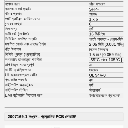
পণ্যের ধরন
খাঁচা সমাবেশ
প্লাগেবল ফর্ম ফ্যাক্টর
SFP+
খাঁচার প্রকার
গাঙ্গেদ
পোর্ট ম্যাট্রিক্স কনফিগারেশন
1 x 6
বন্দরের সংখ্যা
6
সিলযোগ্য
হ্যাঁ
ডেটা রেট (সর্বোচ্চ)
16 জিবি/সে
পিসিবিতে সমাপ্তি পদ্ধতি
গর্তের মাধ্যমে - প্রেস-ফিট
সমাপ্তি পোস্ট এবং লেজের দৈর্ঘ্য
2.05 মিমি [0.081 ইঞ্চি]
খাঁচা উপাদান
নিকেল সিলভার
পিসিবি পুরুত্ব (প্রস্তাবিত)
1.5 মিমি [0.059 ইঞ্চি]
অপারেটিং তাপমাত্রা পরিসীমা
-55°C থেকে 105°C [-67
তাপ সিঙ্ক সামঞ্জস্যপূর্ণ
না
সার্কিট অ্যাপ্লিকেশন
সংকেত
UL জ্বলনযোগ্যতা রেটিং
UL 94V-0
প্যাকেজিং পদ্ধতি
বক্স
লাইটপাইপ অন্তর্ভুক্ত
হ্যাঁ
লাইটপাইপ স্টাইল
স্ট্যান্ডার্ড
EMI কন্টেনমেন্ট ফিচারের ধরন
ইলাস্টোমেরিক গ্যাসকেট
2007169-1 অঙ্কন - প্রস্তাবিত PCB লেআউট