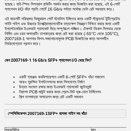
হয়েছে। হাই-স্পিড সিগন্যাল রাউটিং সমর্থন করার জন্য ডিজাইন করা হয়েছে, এই 6-পোর্ট
প্লাগেবল I/O খাঁচা প্রতি পোর্টে 16 Gb/s পর্যন্ত সর্বোচ্চ ডেটা রেট সরবরাহ করে।
এই মডেলটি পরিষ্কার ভিজ্যুয়াল পোর্ট স্ট্যাটাস ইঙ্গিতের জন্য একটি স্ট্যান্ডার্ড ইন্টিগ্রেটেড
লাইট পাইপ এবং উচ্চতর ইলেক্ট্রোম্যাগনেটিক হস্তক্ষেপ নিয়ন্ত্রণ নিশ্চিত করার জন্য একটি
ইলাস্টোমেরিক ইএমআই গ্যাসকেট দিয়ে সম্পূর্ণরূপে সজ্জিত। টেকসই নিকেল সিলভার থেকে
নির্মিত এবং চরম অপারেটিং তাপমাত্রার জন্য রেট করা হয়েছে (-55°C থেকে 105°C),
2007169-1 আপনার মিশন-সমালোচনামূলক PCB ডিজাইনের জন্য আপসহীন
নির্ভরযোগ্যতা প্রদান করে।
কেন 2007169-1 16 Gb/s SFP+ প্লাগেবল I/O বেছে নিন?
একটি গ্যাঞ্জড কনফিগারেশনে একটি 6-পোর্ট SFP+ খাঁচা সমাবেশ
আরও সুরক্ষিত ইনস্টলেশনের জন্য সিলযোগ্য নির্মাণ
উন্নত সংকেত রক্ষার জন্য ইএমআই গ্যাসকেট কন্টেনমেন্ট
নিরাপদ PCB মাউন্ট করার জন্য প্রেস-ফিট থ্রু-হোল টার্মিনেশন
শিল্প তাপমাত্রা অপারেশন জন্য রেট একটি সমাধান
স্পেসিফিকেশন 2007169-1SFP+ হালকা পাইপ সহ খাঁচা
প্যারামিটার
মান