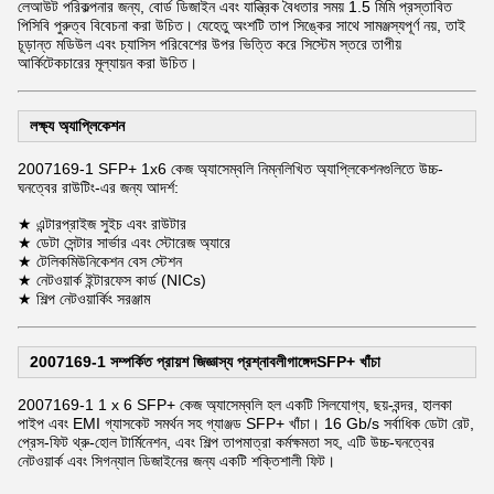
লেআউট পরিকল্পনার জন্য, বোর্ড ডিজাইন এবং যান্ত্রিক বৈধতার সময় 1.5 মিমি প্রস্তাবিত
পিসিবি পুরুত্ব বিবেচনা করা উচিত। যেহেতু অংশটি তাপ সিঙ্কের সাথে সামঞ্জস্যপূর্ণ নয়, তাই
চূড়ান্ত মডিউল এবং চ্যাসিস পরিবেশের উপর ভিত্তি করে সিস্টেম স্তরে তাপীয়
আর্কিটেকচারের মূল্যায়ন করা উচিত।
লক্ষ্য অ্যাপ্লিকেশন
2007169-1 SFP+ 1x6 কেজ অ্যাসেম্বলি নিম্নলিখিত অ্যাপ্লিকেশনগুলিতে উচ্চ-
ঘনত্বের রাউটিং-এর জন্য আদর্শ:
★ এন্টারপ্রাইজ সুইচ এবং রাউটার
★ ডেটা সেন্টার সার্ভার এবং স্টোরেজ অ্যারে
★ টেলিকমিউনিকেশন বেস স্টেশন
★ নেটওয়ার্ক ইন্টারফেস কার্ড (NICs)
★ শিল্প নেটওয়ার্কিং সরঞ্জাম
2007169-1 সম্পর্কিত প্রায়শ জিজ্ঞাস্য প্রশ্নাবলী
গাঙ্গেদ
SFP+ খাঁচা
2007169-1 1 x 6 SFP+ কেজ অ্যাসেম্বলি হল একটি সিলযোগ্য, ছয়-বন্দর, হালকা
পাইপ এবং EMI গ্যাসকেট সমর্থন সহ গ্যাঞ্জড SFP+ খাঁচা। 16 Gb/s সর্বাধিক ডেটা রেট,
প্রেস-ফিট থ্রু-হোল টার্মিনেশন, এবং শিল্প তাপমাত্রা কর্মক্ষমতা সহ, এটি উচ্চ-ঘনত্বের
নেটওয়ার্ক এবং সিগন্যাল ডিজাইনের জন্য একটি শক্তিশালী ফিট।