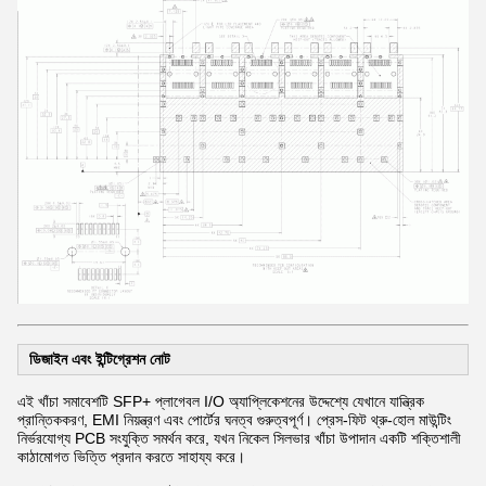
ডিজাইন এবং ইন্টিগ্রেশন নোট
এই খাঁচা সমাবেশটি SFP+ প্লাগেবল I/O অ্যাপ্লিকেশনের উদ্দেশ্যে যেখানে যান্ত্রিক
প্রান্তিককরণ, EMI নিয়ন্ত্রণ এবং পোর্টের ঘনত্ব গুরুত্বপূর্ণ। প্রেস-ফিট থ্রু-হোল মাউন্টিং
নির্ভরযোগ্য PCB সংযুক্তি সমর্থন করে, যখন নিকেল সিলভার খাঁচা উপাদান একটি শক্তিশালী
কাঠামোগত ভিত্তি প্রদান করতে সাহায্য করে।