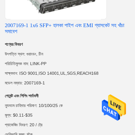
2007169-1 1x6 SFP+ হালকা পাইপ এবং EMI গ্যাসকেট সহ খাঁচা
সমাবেশ
পণ্যের বিবরণ
উৎপত্তি স্থল: গুয়াংডং, চীন
পরিচিতিমুলক নাম: LINK-PP
সাক্ষ্যদান: ISO 9001,ISO 14001,UL,SGS,REACH168
মডেল নম্বার: 2007169-1
পেমেন্ট এবং শিপিং শর্তাবলী
ন্যূনতম চাহিদার পরিমাণ: 10/100/25 কে
মূল্য: $0.11-$35
প্যাকেজিং বিবরণ: 20 / ট্রে
ডেলিভারি সময়: স্টক