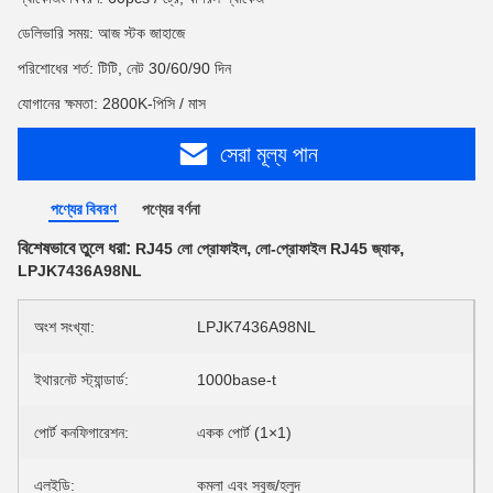
ডেলিভারি সময়: আজ স্টক জাহাজে
পরিশোধের শর্ত: টিটি, নেট 30/60/90 দিন
যোগানের ক্ষমতা: 2800K-পিসি / মাস
সেরা মূল্য পান
পণ্যের বিবরণ
পণ্যের বর্ণনা
বিশেষভাবে তুলে ধরা:
,
,
RJ45 লো প্রোফাইল
লো-প্রোফাইল RJ45 জ্যাক
LPJK7436A98NL
অংশ সংখ্যা:
LPJK7436A98NL
ইথারনেট স্ট্যান্ডার্ড:
1000base-t
পোর্ট কনফিগারেশন:
একক পোর্ট (1×1)
এলইডি:
কমলা এবং সবুজ/হলুদ