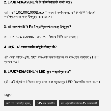
2. LPJK7436A98NL কি গিগাবিট ইথারনেট সমর্থন করে?
হ্যাঁ। এটি 10/100/1000Base-T সংযোগ সমর্থন করে, এটি গিগাবিট ইথারনেট
অ্যাপ্লিকেশনের জন্য উপযুক্ত করে তোলে।
3. এই সংযোগকারী কি PoE অ্যাপ্লিকেশনের জন্য উপযুক্ত?
নং। LPJK7436A98NL নন-PoE হিসাবে নির্দিষ্ট করা হয়েছে।
4. এই RJ45 সংযোগকারীর মাউন্টিং স্টাইল কী?
এটি একটি সাইড-এন্ট্রি, 90° ডান-কোণ কনফিগারেশন সহ থ্রু-হোল প্রযুক্তি (THT)
ব্যবহার করে।
5. LPJK7436A98NL কি LED সূচক অন্তর্ভুক্ত করে?
হ্যাঁ। এটি স্ট্যাটাস ইঙ্গিতের জন্য কমলা এবং সবুজ/হলুদ LED বিকল্পগুলির সাথে আসে।
Tags:
অতি লো প্রোফাইল জ্যাক
,
rj45 কম প্রফাইল
,
কম প্রোফাইল আরজে 45 সংযোগকারী