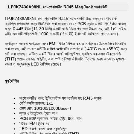
LPJK7436A98NL লো-প্রোফাইল RJ45 MagJack ওভারভিউ
LPJK7436A98NL লো-প্রোফাইল RJ45 সংযোগকারী উচ্চ-ঘনত্বের নেটওয়ার্ক
অ্যাপ্লিকেশনগুলির জন্য ইঞ্জিনিয়ার করা হয়েছে যেখানে PCB স্থান একটি প্রিমিয়ামে রয়েছে।
মাত্র 0.445 ইঞ্চি (11.30 মিমি) একটি অতি-নিম্ন প্যাকেজ উচ্চতা সহ, এই 1x1 সাইড-
এন্ট্রি জ্যাকটি শক্তিশালী 1000 বেস-টি (গিগাবিট) ইথারনেট কর্মক্ষমতা প্রদান করে।
সর্বোত্তম সংকেত অখণ্ডতা এবং EMI শিল্ডিং নিশ্চিত করতে সমন্বিত চৌম্বক দিয়ে ডিজাইন
করা হয়েছে, এই সংযোগকারীটিকে শিল্প অপারেটিং তাপমাত্রা (-40°C থেকে +85°C) জন্য
রেট করা হয়েছে। এটিতে একটি "ট্যাব আপ" ওরিয়েন্টেশন, সুরক্ষিত থ্রু-হোল টেকনোলজি
(THT) ওয়েভ সোল্ডার মাউন্টিং, এবং স্পষ্ট নেটওয়ার্ক স্থিতি নির্দেশের জন্য অত্যন্ত দৃশ্যমান
কমলা ও সবুজ/হলুদ LED বৈশিষ্ট্য রয়েছে।
মূল বৈশিষ্ট্য
সংযোগকারীর ধরন: ইন্টিগ্রেটেড ম্যাগনেটিক্স সহ RJ45 জ্যাক
পোর্ট কনফিগারেশন: 1x1
ডেটা রেট: 10/100/1000Base-T
ল্যাচ ওরিয়েন্টেশন: ট্যাব আপ
PCB মাউন্ট অ্যাঙ্গেল: সাইড এন্ট্রি, 90° কোণ
শিল্ডিং: EMI ট্যাব সহ
LED বিকল্প: কমলা এবং সবুজ/হলুদ
মাউন্টিং টাইপ: থ্রু-হোল টেকনোলজি (THT)