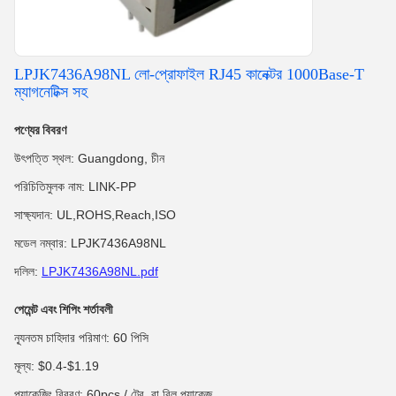
LPJK7436A98NL লো-প্রোফাইল RJ45 কানেক্টর 1000Base-T
ম্যাগনেটিক্স সহ
পণ্যের বিবরণ
উৎপত্তি স্থল: Guangdong, চীন
পরিচিতিমুলক নাম: LINK-PP
সাক্ষ্যদান: UL,ROHS,Reach,ISO
মডেল নম্বার: LPJK7436A98NL
দলিল:
LPJK7436A98NL.pdf
পেমেন্ট এবং শিপিং শর্তাবলী
ন্যূনতম চাহিদার পরিমাণ: 60 পিসি
মূল্য: $0.4-$1.19
প্যাকেজিং বিবরণ: 60pcs / ট্রে, বা রিল প্যাকেজ