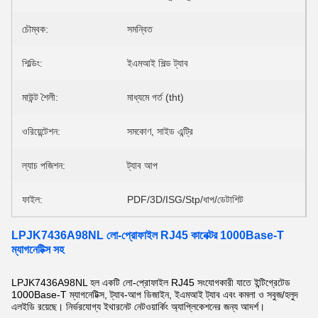
চৌম্বক:
সমন্বিত
শিল্ডিং:
ইএমআই শিল্ড ট্যাব
মাউন্ট শৈলী:
মাধ্যমে গর্ত (tht)
ওরিয়েন্টেশন:
সমকোণ, সাইড এন্ট্রি
ল্যাচ পজিশন:
ট্যাব আপ
ফাইল:
PDF/3D/ISG/Stp/ধাপ/ডেটাশিট
LPJK7436A98NL লো-প্রোফাইল RJ45 কানেক্টর 1000Base-T
ম্যাগনেটিক্স সহ
LPJK7436A98NL হল একটি লো-প্রোফাইল RJ45 সংযোগকারী যাতে ইন্টিগ্রেটেড
1000Base-T ম্যাগনেটিক্স, ট্যাব-আপ ডিজাইন, ইএমআই ট্যাব এবং কমলা ও সবুজ/হলুদ
এলইডি রয়েছে। নির্ভরযোগ্য ইথারনেট নেটওয়ার্কিং অ্যাপ্লিকেশনের জন্য আদর্শ।