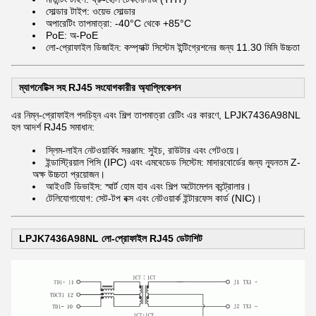
সোল্ডার টাইপ: ওয়েভ সোল্ডার
অপারেটিং তাপমাত্রা: -40°C থেকে +85°C
PoE: অ-PoE
লো-প্রোফাইল ডিজাইন: কম্প্যাক্ট সিস্টেম ইন্টিগ্রেশনের জন্য 11.30 মিমি উচ্চতা
ম্যাগনেটিক্স সহ RJ45 সংযোগকারীর অ্যাপ্লিকেশন
এর নিম্ন-প্রোফাইল পদচিহ্ন এবং শিল্প তাপমাত্রা রেটিং এর কারণে, LPJK7436A98NL
হল আদর্শ RJ45 সমাধান:
স্লিম-লাইন নেটওয়ার্কিং সরঞ্জাম: সুইচ, রাউটার এবং গেটওয়ে।
ইন্ডাস্ট্রিয়াল পিসি (IPC) এবং এমবেডেড সিস্টেম: মাদারবোর্ডের জন্য ন্যূনতম Z-
অক্ষ উচ্চতা প্রয়োজন।
আইওটি ডিভাইস: স্মার্ট হোম হাব এবং শিল্প অটোমেশন কন্ট্রোলার।
টেলিযোগাযোগ: সেট-টপ বক্স এবং নেটওয়ার্ক ইন্টারফেস কার্ড (NIC)।
LPJK7436A98NL লো-প্রোফাইল RJ45 ডেটাশিট