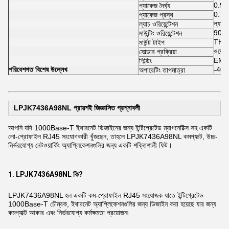
0.946
প্যাকেজ দৈর্ঘ্য
0.700
প্যাকেজ প্রস্থ
ল্যাচ
ল্যাচ ওরিয়েন্টেশন
90° সম
মাউন্টিং ওরিয়েন্টেশন
THT (
মাউন্ট টাইপ
ওয়েভ স
সোল্ডার প্রক্রিয়া
EMI ট্
শিল্ডিং
পরিবেশগত বিশেষ উল্লেখ
-40°C
অপারেটিং তাপমাত্রা
LPJK7436A98NL প্রায়শই জিজ্ঞাসিত প্রশ্নাবলী
আপনি যদি 1000Base-T ইথারনেট ডিজাইনের জন্য ইন্টিগ্রেটেড ম্যাগনেটিক্স সহ একটি
লো-প্রোফাইল RJ45 সংযোগকারী খুঁজছেন, তাহলে LPJK7436A98NL কমপ্যাক্ট, উচ্চ-
নির্ভরযোগ্য নেটওয়ার্কিং অ্যাপ্লিকেশনগুলির জন্য একটি শক্তিশালী ফিট।
1. LPJK7436A98NL কি?
LPJK7436A98NL হল একটি কম-প্রোফাইল RJ45 সংযোজক যাতে ইন্টিগ্রেটেড
1000Base-T চৌম্বক, ইথারনেট অ্যাপ্লিকেশনগুলির জন্য ডিজাইন করা হয়েছে যার জন্য
কমপ্যাক্ট আকার এবং নির্ভরযোগ্য কর্মক্ষমতা প্রয়োজন৷