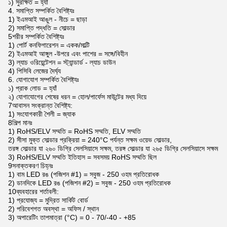
১) সুরক্ষিত = হ্যাঁ
4. সমাপ্তি সম্পর্কিত বৈশিষ্ট্যঃ
1) ইএমআই আঙুল - নীচে = ছাড়া
2) সমাপ্তি পদ্ধতি = সোল্ডার
5শরীর সম্পর্কিত বৈশিষ্ট্যঃ
1) পোর্ট কনফিগারেশন = একক/মাল্টি
2) ইএমআই আঙ্গুল -উপরে এবং পাশের = সঙ্গে/বিহীন
3) ল্যাচ ওরিয়েন্টেশন = স্ট্যান্ডার্ড - ল্যাচ ডাউন
4) পিসিবি লেজের দৈর্ঘ্য
6. যোগাযোগ সম্পর্কিত বৈশিষ্ট্যঃ
১) প্রাক লোড = হ্যাঁ
২) যোগাযোগের শেষের ধরন = হোল/পার্ফেস মাউন্টের মধ্য দিয়ে
7আবাসন সংক্রান্ত বৈশিষ্ট্য:
1) সংযোগকারী শৈলী = জ্যাক
8শিল্প মানঃ
1) RoHS/ELV সম্মতি = RoHS সম্মতি, ELV সম্মতি
2) সীসা মুক্ত সোল্ডার প্রক্রিয়া = 240°C পর্যন্ত সক্ষম ওয়েভ সোল্ডার,
তরঙ্গ সোল্ডার যা ২৬০ ডিগ্রি সেলসিয়াসে সক্ষম, তরঙ্গ সোল্ডার যা ২৬৫ ডিগ্রি সেলসিয়াসে সক্ষম
3) RoHS/ELV সম্মতি ইতিহাস = সবসময় RoHS সম্মতি ছিল
9সনাক্তকরণ চিহ্নঃ
1) বাম LED রঙ (পজিশন #1) = সবুজ - 250 ওহম প্রতিরোধক
2) ডানদিকে LED রঙ (পজিশন #2) = সবুজ - 250 ওহম প্রতিরোধক
10ব্যবহারের শর্তাবলী:
1) প্রযোজ্য = মুদ্রিত সার্কিট বোর্ড
2) পরিবেশগত অবস্থা = অফিস / স্থান
3) অপারেটিং তাপমাত্রা (°C) = 0 - 70/-40 - +85