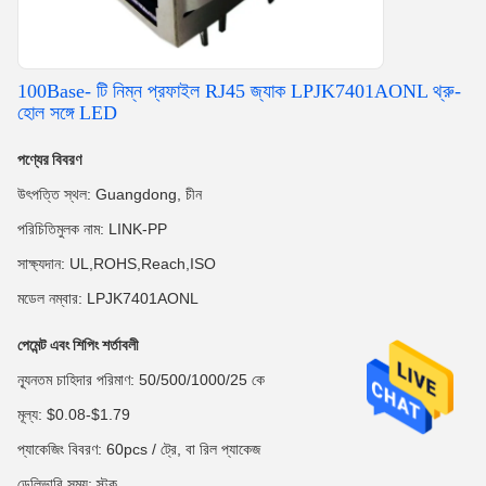
100Base- টি নিম্ন প্রফাইল RJ45 জ্যাক LPJK7401AONL থ্রু-
হোল সঙ্গে LED
পণ্যের বিবরণ
উৎপত্তি স্থল: Guangdong, চীন
পরিচিতিমুলক নাম: LINK-PP
সাক্ষ্যদান: UL,ROHS,Reach,ISO
মডেল নম্বার: LPJK7401AONL
পেমেন্ট এবং শিপিং শর্তাবলী
ন্যূনতম চাহিদার পরিমাণ: 50/500/1000/25 কে
মূল্য: $0.08-$1.79
প্যাকেজিং বিবরণ: 60pcs / ট্রে, বা রিল প্যাকেজ
ডেলিভারি সময়: স্টক