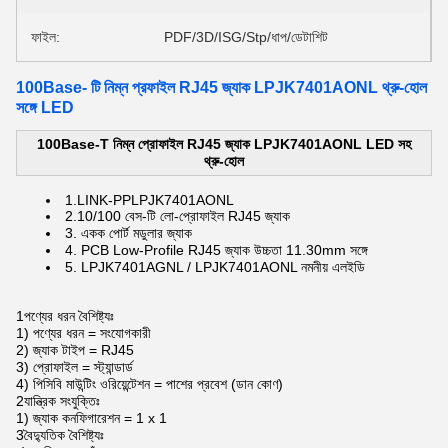
ফাইল:
PDF/3D/ISG/Stp/ধাপ/ডেটাশিট
100Base- টি নিম্ন প্রফাইল RJ45 জ্যাক LPJK7401AONL থ্রু-হোল
সঙ্গে LED
100Base-T নিম্ন প্রোফাইল RJ45 জ্যাক LPJK7401AONL LED সহ
থ্রু-হোল
1.LINK-PP
LPJK7401AONL
2.
10/100 বেস-টি লো-প্রোফাইল RJ45 জ্যাক
3. একক পোর্ট মডুলার জ্যাক
4. PCB Low-Profile RJ45 জ্যাক উচ্চতা 11.30mm সঙ্গে
5. LPJK7401AGNL / LPJK7401AONL নমনীয় এলইডি
1পণ্যের ধরন বৈশিষ্ট্যঃ
1) পণ্যের ধরন = সংযোগকারী
2) জ্যাক টাইপ = RJ45
3) প্রোফাইল = স্ট্যান্ডার্ড
4) পিসিবি মাউন্টিং ওরিয়েন্টেশন = পাশের প্রবেশ (ডান কোণ)
2যান্ত্রিক সংযুক্তিঃ
1) জ্যাক কনফিগারেশন = 1 x 1
3বৈদ্যুতিক বৈশিষ্ট্যঃ