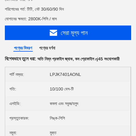
পরিশোধের শর্ত: টিটি, নেট 30/60/90 দিন
যোগানের ক্ষমতা: 2800K-পিসি / মাস
সেরা মূল্য পান
পণ্যের বিবরণ
পণ্যের বর্ণনা
বিশেষভাবে তুলে ধরা:
,
অতি নিম্ন প্রফাইল জ্যাক
কম প্রোফাইল rj45 সংযোগকারী
পার্ট নম্বর:
LPJK7401AONL
গতি:
10/100 বেস-টি
এলইডি:
কমলা এবং সবুজ/হলুদ
প্রস্তুতকারক:
লিঙ্ক-পিপি
নমুনা:
মুক্ত