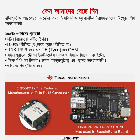
কেন আমাদের বেছে নিন
ইন্টিগ্রেটেড আরজে৪৫ কানেক্টর এবং ডিসক্রিটেড ম্যাগনেটিক ট্রান্সফরমারের বিশ্বের শীর্ষ
সরবরাহকারী
১০০% গুণমানের গ্যারান্টি
•কঠিন নিয়ন্ত্রনের অধীনে তৈরি।
•100% পরীক্ষিত (শুধুমাত্র ব্যাচ পরীক্ষিত নয়)
•LINK-PP 9 বছর ধরে TE (Tyco) এর OEM
• সফল গ্রাহক: টেক্সাস ইনস্ট্রুমেন্টস স্যামসাং সিসকো সিমেন্স এবং ইন্টেল...
• লিংক-পিপি হল টিআই (টেক্সাস ইনস্ট্রুমেন্টস) এর পছন্দের সরবরাহকারী।
•গুণমানের গ্যারান্টিঃ ৬ বছর