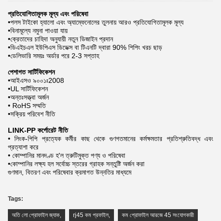
প্রতিযোগিতামূলক মূল্য এবং পরিষেবা
•পলস টাইকো হ্যালো এবং অ্যাম্ফেনোলের তুলনায় আরও প্রতিযোগিতামূলক মূল্য
•বিনামূল্যে নমুনা পাওয়া যায়
•ক্রেতাদের চাহিদা অনুযায়ী নতুন ডিজাইন প্রদান
•ডিএইচএল ইউপিএস ডিডেক্স বা টিএনটি দ্বারা 90% শিপিং খরচ ছাড়
•ডেলিভারি সময়ঃ অর্ডার পরে 2-3 সপ্তাহ
পেশাগত সার্টিফিকেশন
•আইএসও ৯০০১ঃ2008
•UL সার্টিফিকেশন
•অন্তঃসত্ত্বা অর্জন
• RoHS সম্মতি
•সক্রিয় পরিবেশ নীতি
LINK-PP কর্পোরেট নীতি
• লিংক-পিপি প্রত্যেক কর্মীর কাছ থেকে গুণগতমানের কর্মক্ষমতার প্রতিশ্রুতিবদ্ধ এবং
প্রত্যাশা করে
• কোম্পানির মানদণ্ড হ'ল ত্রুটিমুক্ত পণ্য ও পরিষেবা
•কোম্পানির লক্ষ্য হল সর্বোচ্চ স্তরের গ্রাহক সন্তুষ্টি অর্জন করা
গুণমান, বিতরণ এবং পরিষেবার ক্রমাগত উন্নতির মাধ্যমে
Tags:
অতি লো প্রোফাইল জ্যাক
,
rj45 কম প্রফাইল
,
কম প্রোফাইল আরজে 45 সংযোগকারী