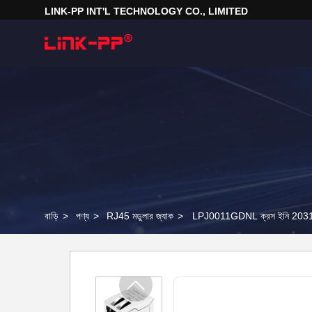
LINK-PP INT'L TECHNOLOGY CO., LIMITED
বাড়ি
>
পণ্য
>
RJ45 মডুলার জ্যাক
>
LPJ0011GDNL ক্রস ইনি 203198