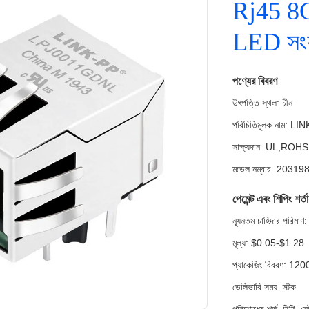
Rj45 8C8
LED সংয
পণ্যের বিবরণ
উৎপত্তি স্থল: চীন
পরিচিতিমুলক নাম: LI
সাক্ষ্যদান: UL,RO
মডেল নম্বার: 20319
পেমেন্ট এবং শিপিং শর্ত
ন্যূনতম চাহিদার পরি
মূল্য: $0.05-$1.28
প্যাকেজিং বিবরণ: 12
ডেলিভারি সময়: স্টক