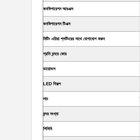
কনফিগারেশন আরএক্স
কনফিগারেশন টিএক্স
মিটিং এরিয়া প্লটিংয়ের সাথে যোগাযোগ করুন
প্রতি বন্দরে কোর
ডায়োডস
LED বিকল্প
লাচ
বন্দর সংখ্যা
পিসিবি