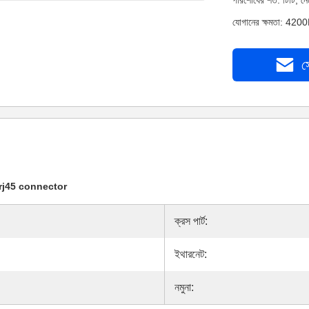
পরিশোধের শর্ত: টিটি, 
যোগানের ক্ষমতা: 4200
স
 rj45 connector
ক্রস পার্ট:
ইথারনেট:
নমুনা: