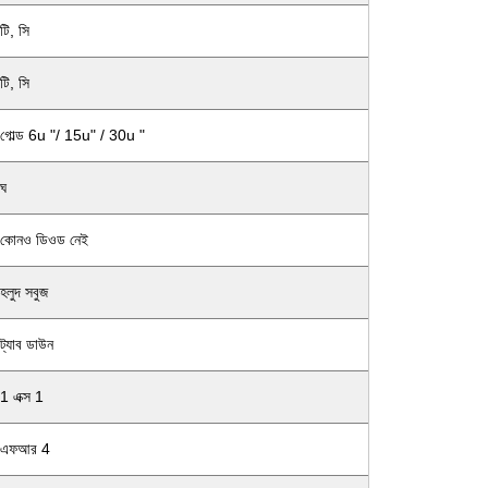
টি, সি
টি, সি
গোল্ড 6u "/ 15u" / 30u "
ঘ
কোনও ডিওড নেই
হলুদ সবুজ
ট্যাব ডাউন
1 এক্স 1
এফআর 4