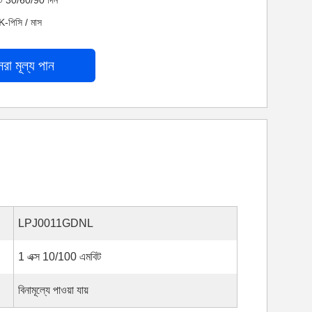
নেট 30/60/90 দিন
K-পিসি / মাস
েরা মূল্য পান
LPJ0011GDNL
1 এক্স 10/100 এমবিট
বিনামূল্যে পাওয়া যায়