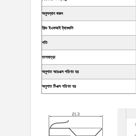
অনুসন্ধান করুন
শিল্ড ইএমআই ট্যাবগুলি
গতি
তাপমাত্রা
অনুপাত আরএক্স পরিণত হয়
অনুপাত টিএক্স পরিণত হয়