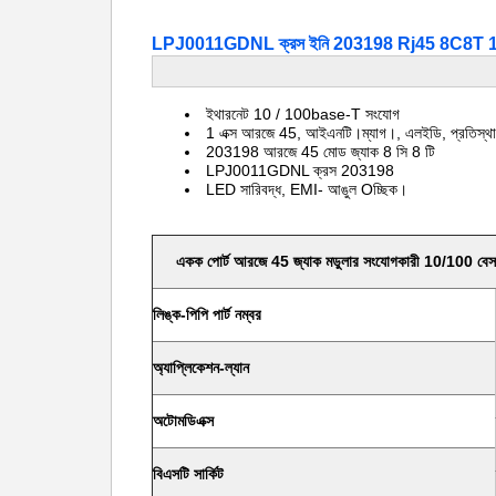
LPJ0011GDNL ক্রস ইনি 203198 Rj45 8C8T 1x1 ইন
ইথারনেট 10 / 100base-T সংযোগ
1 এক্স আরজে 45, আইএনটি।ম্যাগ।, এলইডি, প্রতিস্থা
203198 আরজে 45 মোড জ্যাক 8 সি 8 টি
LPJ0011GDNL ক্রস 203198
LED সারিবদ্ধ, EMI- আঙুল Oচ্ছিক।
একক পোর্ট আরজে 45 জ্যাক মডুলার সংযোগকারী 10/100 বেস-টি
লিঙ্ক-পিপি পার্ট নম্বর
অ্যাপ্লিকেশন-ল্যান
অটোমডিএক্স
বিএসটি সার্কিট