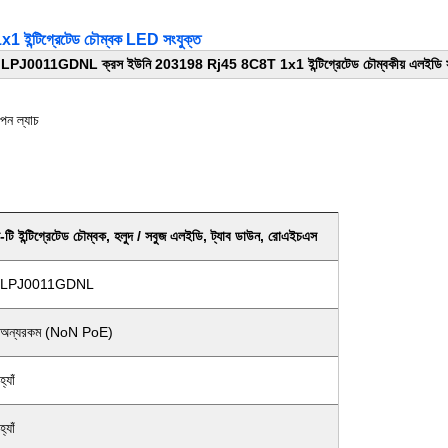
্টিগ্রেটেড চৌম্বক LED সংযুক্ত
LPJ0011GDNL ক্রস ইউনি 203198 Rj45 8C8T 1x1 ইন্টিগ্রেটেড চৌম্বকীয় এলইডি সা
পন ল্যাচ
 ইন্টিগ্রেটেড চৌম্বক, হলুদ / সবুজ এলইডি, ট্যাব ডাউন, রোএইচএস
LPJ0011GDNL
অন্যরকম (NoN PoE)
হ্যাঁ
হ্যাঁ