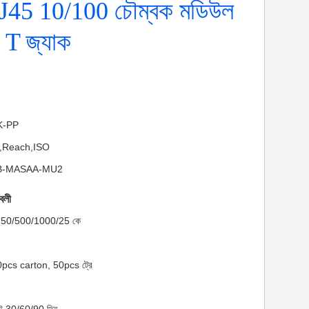
45 10/100 চৌম্বক মডিউল
- T জ্যাক
NK-PP
HS,Reach,ISO
J11B-MASAA-MU2
াবলী
মাণ: 50/500/1000/25 কে
00pcs carton, 50pcs ট্রে