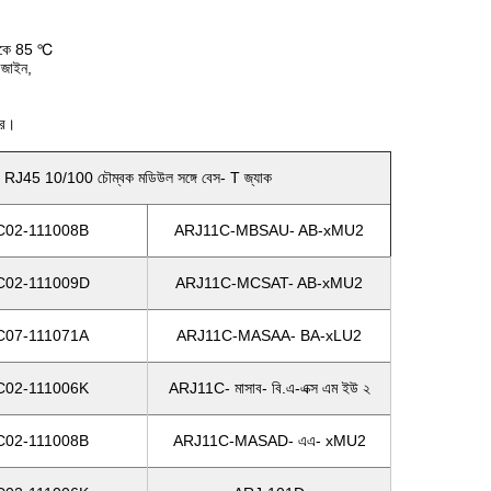
থেকে 85 ℃
িজাইন,
রে।
5 10/100 চৌম্বক মডিউল সঙ্গে বেস- T জ্যাক
C02-111008B
ARJ11C-MBSAU- AB-xMU2
C02-111009D
ARJ11C-MCSAT- AB-xMU2
C07-111071A
ARJ11C-MASAA- BA-xLU2
C02-111006K
ARJ11C- মাসাব- বি.এ-এক্স এম ইউ ২
C02-111008B
ARJ11C-MASAD- এএ- xMU2