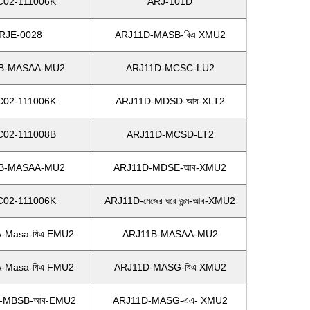
C02-111006K
ARJ-101D
RJE-0028
ARJ11D-MASB-বিএ XMU2
B-MASAA-MU2
ARJ11D-MCSC-LU2
C02-111006K
ARJ11D-MDSD-আব-XLT2
C02-111008B
ARJ11D-MCSD-LT2
B-MASAA-MU2
ARJ11D-MDSE-আব-XMU2
C02-111006K
ARJ11D-মেজের ঘরে জন্ম-আব-XMU2
-Masa-বিএ EMU2
ARJ11B-MASAA-MU2
-Masa-বিএ FMU2
ARJ11D-MASG-বিএ XMU2
-MBSB-আব-EMU2
ARJ11D-MASG-এএ- XMU2