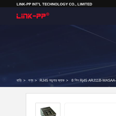
LINK-PP INT'L TECHNOLOGY CO., LIMITED
বাড়ি
>
পণ্য
>
RJ45 মডুলার জ্যাক
>
8 পিন Rj45 ARJ11B-MASAA-MU2