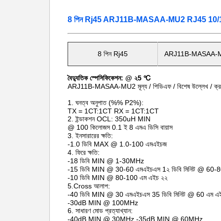
8 পিন Rj45 ARJ11B-MASAA-MU2 RJ45 10/100 চৌ
8 পিন Rj45
ARJ11B-MASAA-
বৈদ্যুতিক স্পেসিফিকেশন: @ ২5 ℃
ARJ11B-MASAA-MU2 মূল্য / পিডিএফ / বিশেষ উল্লেখ / ক্
1. ঘনত্ব অনুপাত (%% P2%):
TX = 1CT:1CT RX = 1CT:1CT
2. ইন্ডাকশন OCL: 350uH MIN
@ 100 কিলোজস 0.1 ই 8 এমএ ডিসি বায়াস
3. ইনসারারের ক্ষতি:
-1.0 ডিবি MAX @ 1.0-100 এমএইচজ
4. ফিরে ক্ষতি:
-18 ডিবি MIN @ 1-30MHz
-15 ডিবি MIN @ 30-60 এমএইচএস 1২ ডিবি মিনিট @ 60-
-10 ডিবি MIN @ 80-100 এম এইচ ২২
5.Cross আলাপ:
-40 ডিবি MIN @ 30 এমএইচএস 35 ডিবি মিনিট @ 60 এম এ
-30dB MIN @ 100MHz
6. সাধারণ মোড প্রত্যাখ্যান:
-40dB MIN @ 30MHz -35dB MIN @ 60MHz