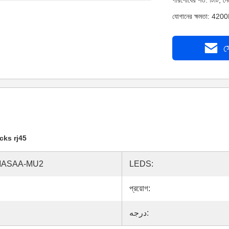
পরিশোধের শর্ত: টিটি, 
যোগানের ক্ষমতা: 4200
স
cks rj45
MASAA-MU2
LEDS:
প্রয়োগ:
درجه: