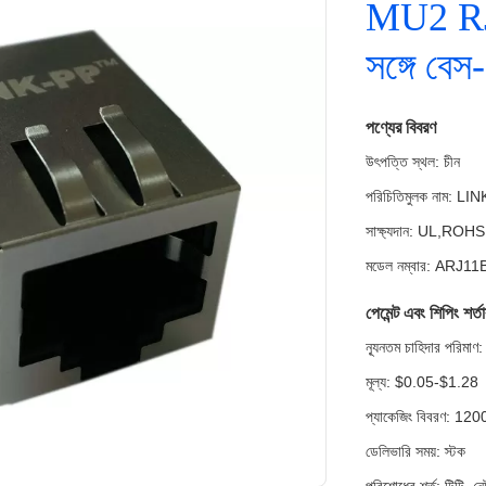
MU2 RJ
সঙ্গে বেস
পণ্যের বিবরণ
উৎপত্তি স্থল: চীন
পরিচিতিমুলক নাম: LI
সাক্ষ্যদান: UL,RO
মডেল নম্বার: AR
পেমেন্ট এবং শিপিং শর্ত
ন্যূনতম চাহিদার পরি
মূল্য: $0.05-$1.28
প্যাকেজিং বিবরণ: 12
ডেলিভারি সময়: স্টক