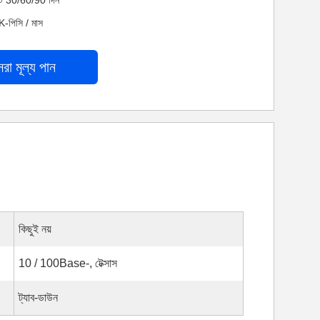
নেট 30/60/90 দিন
K-পিসি / মাস
েরা মূল্য পান
কিছুই নয়
10 / 100Base-, টেক্সাস
ট্যাব-ডাউন