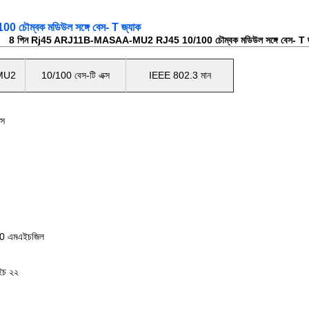
ম্বক মডিউল সঙ্গে বেস- T জ্যাক
8 পিন Rj45 ARJ11B-MASAA-MU2 RJ45 10/100 চৌম্বক মডিউল সঙ্গে বেস- T জ
MU2
10/100 বেস-টি এক্স
IEEE 802.3 মান
রস
80 এমএইচজিল
ইচ ২২