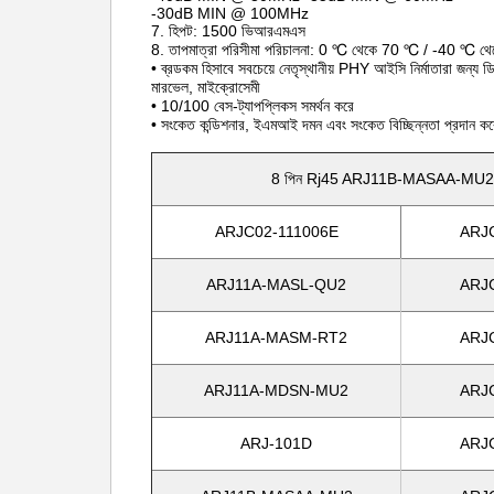
-30dB MIN @ 100MHz
7. হিপট: 1500 ভিআরএমএস
8. তাপমাত্রা পরিসীমা পরিচালনা: 0 ℃ থেকে 70 ℃ / -40 ℃ 
• ব্রডকম হিসাবে সবচেয়ে নেতৃস্থানীয় PHY আইসি নির্মাতারা জন্য ড
মারভেল, মাইক্রোসেমী
• 10/100 বেস-ট্যাপপ্লিকস সমর্থন করে
• সংকেত কন্ডিশনার, ইএমআই দমন এবং সংকেত বিচ্ছিন্নতা প্রদান ক
8 পিন Rj45 ARJ11B-MASAA-MU2 RJ4
ARJC02-111006E
ARJ
ARJ11A-MASL-QU2
ARJ
ARJ11A-MASM-RT2
ARJ
ARJ11A-MDSN-MU2
ARJ
ARJ-101D
ARJ