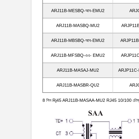
ARJ11B-MESBQ-আব-EMU2
ARJ
ARJ11B-MASBQ-MU2
ARJP11B
ARJ11B-MBSBQ-আব-EMU2
ARJP11B
ARJ11B-MFSBQ-এএ- EMU2
ARJP11C
ARJ11B-MASAJ-MU2
ARJP11C-
ARJ11B-MASBR-QU2
ARJ
8 পিন Rj45 ARJ11B-MASAA-MU2 RJ45 10/100 চৌম্বক মড