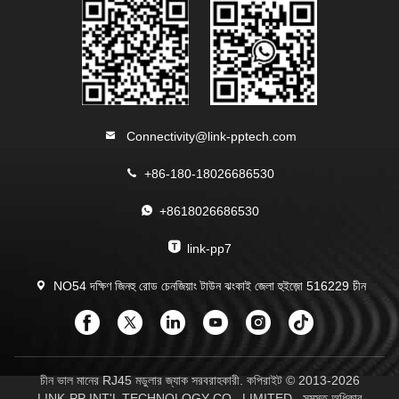
Connectivity@link-pptech.com
+86-180-18026686530
+8618026686530
link-pp7
NO54 দক্ষিণ জিনহু রোড চেনজিয়াং টাউন ঝংকাই জেলা হুইজ়ো 516229 চীন
চীন ভাল মানের RJ45 মডুলার জ্যাক সরবরাহকারী. কপিরাইট © 2013-2026
LINK-PP INT'L TECHNOLOGY CO., LIMITED . সমস্ত অধিকার