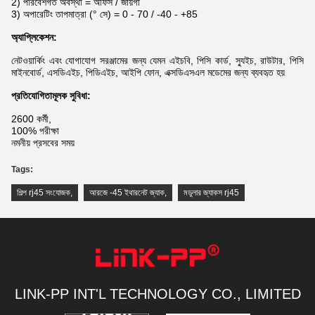
2) পরিবেশগত অবস্থা = অফিস / জায়গা
3) অপারেটিং তাপমাত্রা (° সে) = 0 - 70 / -40 - +85
অ্যাপ্লিকেশন:
নেটওয়ার্কিং এবং যোগাযোগ সরঞ্জামের জন্য যেমন এইচবি, পিসি কার্ড, স্যুইচ, রাউটার, পিসি
মাইনবোর্ড, এসডিএইচ, পিডিএইচ, আইপি ফোন, এক্সডিএসএল মডেমের জন্য ব্যবহৃত হয়
প্রতিযোগিতামূলক সুবিধা:
2600 কর্মী,
100% পরীক্ষা
নমনীয় প্রসবের সময়
Tags:
শিল্প rj45 সংযোজক
,
আরজে -45 ইথারনেট জ্যাক
,
মডুলার জ্যাকস rj45
LINK-PP INT'L TECHNOLOGY CO., LIMITED