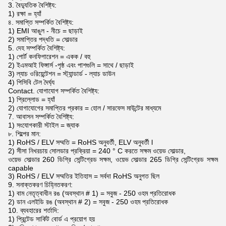
3. বৈদ্যুতিক বৈশিষ্ট্য:
1) রক্ষা = হ্যাঁ
৪. সমাপ্তি সম্পর্কিত বৈশিষ্ট্য:
1) EMI আঙুল - নীচে = ছাড়াই
2) সমাপ্তির পদ্ধতি = সোল্ডার
5. দেহ সম্পর্কিত বৈশিষ্ট্য:
1) পোর্ট কনফিগারেশন = একক / বহু
2) ইএমআই ফিঙ্গার্স -পৃষ্ঠ এবং পাশগুলি = সাথে / ছাড়াই
3) ল্যাচ ওরিয়েন্টেশন = স্ট্যান্ডার্ড - ল্যাচ ডাউন
4) পিসিবি টেল দৈর্ঘ্য
Contact. যোগাযোগ সম্পর্কিত বৈশিষ্ট্য:
1) প্রিল্লোড = হ্যাঁ
2) যোগাযোগের সমাপ্তির প্রকার = হোল / সারফেস মাউন্টের মাধ্যমে
7. আবাসন সম্পর্কিত বৈশিষ্ট্য:
1) সংযোগকারী স্টাইল = জ্যাক
৮. শিল্পের মান:
1) RoHS / ELV সম্মতি = RoHS অনুবর্তী, ELV অনুবর্তী l
2) সীসা নিখরচায় সোলডার প্রক্রিয়া = 240 ° C করতে সক্ষম ওয়েভ সোল্ডার,
ওয়েভ সোল্ডার 260 ডিগ্রি সেন্টিগ্রেড সক্ষম, ওয়েভ সোল্ডার 265 ডিগ্রি সেন্টিগ্রেড সক্ষম
capable
3) RoHS / ELV সম্মতির ইতিহাস = সর্বদা RoHS অনুগত ছিল
9. সনাক্তকরণ চিহ্নিতকরণ:
1) বাম নেতৃত্বাধীন রঙ (অবস্থান # 1) = সবুজ - 250 ওহম প্রতিরোধক
2) ডান এলইডি রঙ (অবস্থান # 2) = সবুজ - 250 ওহম প্রতিরোধক
10. ব্যবহারের শর্তাদি:
1) প্রিন্টেড সার্কিট বোর্ড এ প্রয়োগ হয়