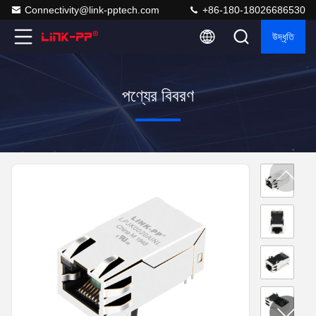
Connectivity@link-pptech.com
+86-180-18026686530
উদ্ধৃতি
পণ্যের বিবরণ