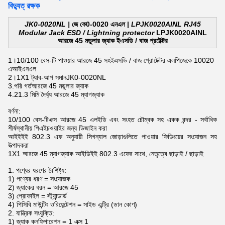
বিদ্যুত্ রক্ষক
JK0-0020NL |
জে কে0-0020 এনএল |
LPJK0020AINL RJ45
Modular Jack ESD / Lightning protector
LPJK0020AINL
আরজে 45 মডুলার জ্যাক ইএসডি / বাজ প্রটেক্টর
1।
10/100 বেস-টি পাওয়ার আরজে 45 সহ
ইএসডি / বাজ প্রোটেক্টর এলপিজেকে 10020
এআইএনএল
2।
1X1 ট্যাব-আপ সমান
JK0-0020NL
3.পরি গর্ত
আরজে 45 মডুলার জ্যাক
4.21.3 মিমি দৈর্ঘ্য
আরজে 45 ম্যাগজ্যাক
বর্ণনা:
10/100 বেস-টিএক্স আরজে 45 এলইডি এবং সংহত চৌম্বক সহ একক বন্দর - সর্বাধিক
শীর্ষস্থানীয় পিএইচওয়াইর জন্য ডিজাইন করা
আইইইই 802.3 এফ অনুযায়ী সিগন্যাল জোড়াগুলিতে পাওয়ার ফিডিংয়ের সংযোজন সহ
উত্পাদকরা
1X1 আরজে 45 ম্যাগজ্যাক আইডিইই 802.3 এফের সাথে, নেতৃত্বে ছাড়াই / ছাড়াই
1. পণ্যের ধরণের বৈশিষ্ট্য:
1) পণ্যের ধরণ = সংযোজক
2) জ্যাকের ধরন = আরজে 45
3) প্রোফাইল = স্ট্যান্ডার্ড
4) পিসিবি মাউন্টিং ওরিয়েন্টেশন = সাইড এন্ট্রি (ডান কোণ)
2. যান্ত্রিক সংযুক্তি:
1) জ্যাক কনফিগারেশন = 1 এক্স 1