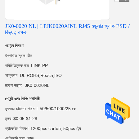
JK0-0020 NL | LPJK0020AINL RJ45 মডুলার জ্যাক ESD /
বিদ্যুত্ রক্ষক
পণ্যের বিবরণ
উৎপত্তি স্থল: চীন
পরিচিতিমুলক নাম: LINK-PP
সাক্ষ্যদান: UL,ROHS,Reach,ISO
মডেল নম্বার: JK0-0020NL
পেমেন্ট এবং শিপিং শর্তাবলী
ন্যূনতম চাহিদার পরিমাণ: 50/500/1000/25 কে
মূল্য: $0.05-$1.28
প্যাকেজিং বিবরণ: 1200pcs carton, 50pcs ট্রে
ডেলিভারি সময়: স্টক