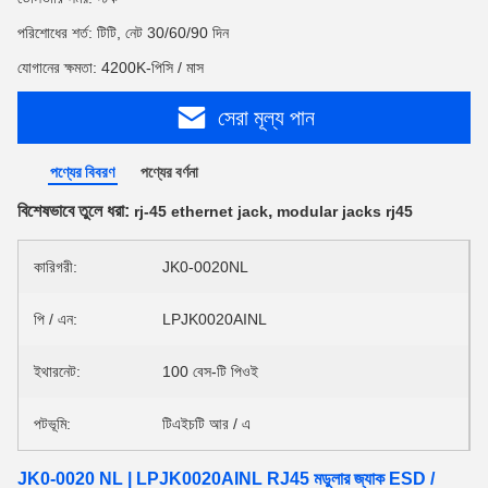
পরিশোধের শর্ত: টিটি, নেট 30/60/90 দিন
যোগানের ক্ষমতা: 4200K-পিসি / মাস
সেরা মূল্য পান
পণ্যের বিবরণ
পণ্যের বর্ণনা
বিশেষভাবে তুলে ধরা:
,
rj-45 ethernet jack
modular jacks rj45
কারিগরী:
JK0-0020NL
পি / এন:
LPJK0020AINL
ইথারনেট:
100 বেস-টি পিওই
পটভূমি:
টিএইচটি আর / এ
JK0-0020 NL | LPJK0020AINL RJ45 মডুলার জ্যাক ESD /