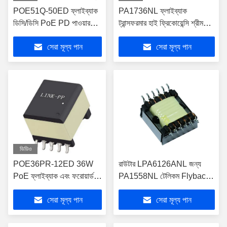
POE51Q-50ED ফ্লাইব্যাক
PA1736NL ফ্লাইব্যাক
ডিসি/ডিসি PoE PD পাওয়ার
ট্রান্সফরমার হাই ফ্রিকোয়েন্সি শ্রীমতি
রূপান্তরকারীদের জন্য 51 W
1২ পিন 11.4 মিঃ সর্বোচ্চ উচ্চতার
সেরা মূল্য পান
সেরা মূল্য পান
পর্যন্ত তৈরি
ভিডিও
POE36PR-12ED 36W
রাউটার LPA6126ANL জন্য
PoE ফ্লাইব্যাক এবং ফরোয়ার্ড
PA1558NL টেলিকম Flyback
ট্রান্সফরমার 1500Vrms
ট্রান্সফরমার অন্বেষণ
সেরা মূল্য পান
সেরা মূল্য পান