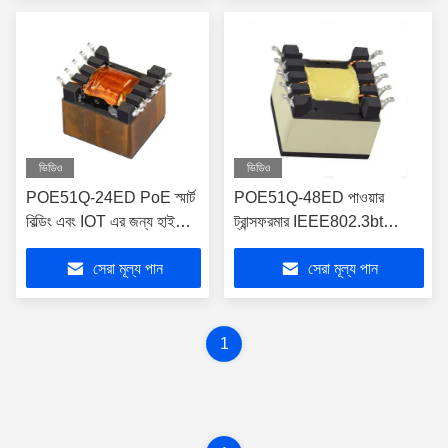
ভিডিও
ভিডিও
POE51Q-24ED PoE স্মার্ট
POE51Q-48ED পাওয়ার
বিল্ডিং এবং IOT এর জন্য হাই
ট্রান্সফরমার IEEE802.3bt
পাওয়ার ইথারনেট ম্যাগনেটিক
স্ট্যান্ডার্ড এবং 36-57 V ইনপুট দিয়ে
সেরা মূল্য পান
সেরা মূল্য পান
ট্রান্সফরমার
কাজ করে
1