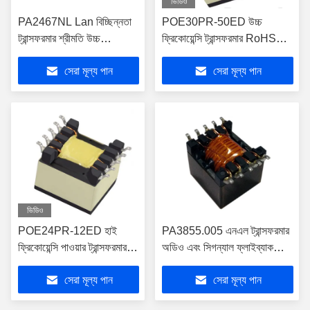
ভিডিও
PA2467NL Lan বিচ্ছিন্নতা
POE30PR-50ED উচ্চ
ট্রান্সফরমার শ্রীমতি উচ্চ
ফ্রিকোয়েন্সি ট্রান্সফরমার RoHS
ফ্রিকোয়েন্সি 13.64 এক্স 17.65
অনুগত
সেরা মূল্য পান
সেরা মূল্য পান
মিমি মাত্রা
ভিডিও
POE24PR-12ED হাই
PA3855.005 এনএল ট্রান্সফরমার
ফ্রিকোয়েন্সি পাওয়ার ট্রান্সফরমার
অডিও এবং সিগন্যাল ফ্লাইব্যাক
হ্যালোজেন ফ্রি
PoE LPA4066ANL
সেরা মূল্য পান
সেরা মূল্য পান