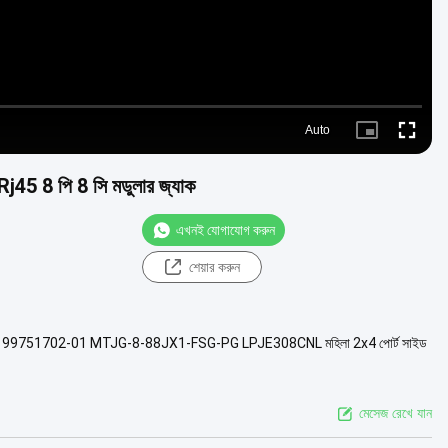
Auto
Picture-
Fullscre
in-
Picture
j45 8 পি 8 সি মডুলার জ্যাক
এখনই যোগাযোগ করুন
শেয়ার করুন
উ 5569262-1 99751702-01 MTJG-8-88JX1-FSG-PG LPJE308CNL মহিলা 2x4 পোর্ট সাইড
মেসেজ রেখে যান