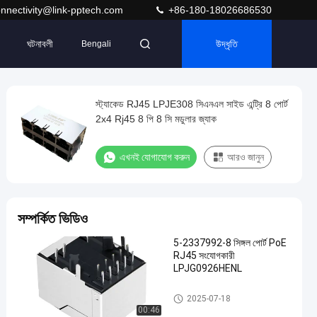
nnectivity@link-pptech.com
+86-180-18026686530
ঘটনাবলী
উদ্ধৃতি
Bengali
স্ট্যাকেড RJ45 LPJE308 সিএনএল সাইড এন্ট্রি 8 পোর্ট
2x4 Rj45 8 পি 8 সি মডুলার জ্যাক
এখনই যোগাযোগ করুন
আরও জানুন
সম্পর্কিত ভিডিও
5-2337992-8 সিঙ্গল পোর্ট PoE
RJ45 সংযোগকারী
LPJG0926HENL
PoE RJ45 সংযোগকারী
2025-07-18
00:46