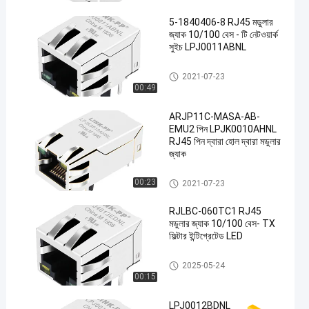
5-1840406-8 RJ45 মডুলার
জ্যাক 10/100 বেস - টি নেটওয়ার্ক
সুইচ LPJ0011ABNL
RJ45 মডুলার জ্যাক
2021-07-23
00:49
en
ARJP11C-MASA-AB-
EMU2 পিন LPJK0010AHNL
RJ45 পিন দ্বারা হোল দ্বারা মডুলার
জ্যাক
RJ45 মডুলার জ্যাক
00:23
2021-07-23
RJLBC-060TC1 RJ45
মডুলার জ্যাক 10/100 বেস- TX
ফিল্টার ইন্টিগ্রেটেড LED
চৌম্বক RJ45 জ্যাক
2025-05-24
00:15
LPJ0012BDNL