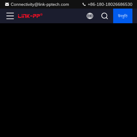
Connectivity@link-pptech.com
+86-180-18026686530
উদ্ধৃতি