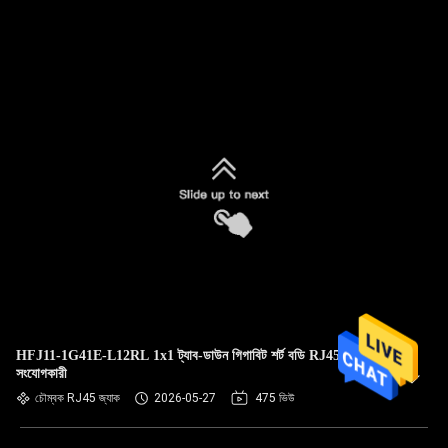
HFJ11-1G41E-L12RL 1x1 ট্যাব-ডাউন গিগাবিট শর্ট বডি RJ45
সংযোগকারী
চৌম্বক RJ45 জ্যাক
2026-05-27
475 ভিউ