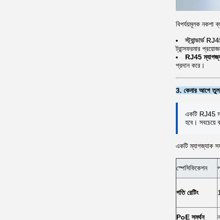
বিপর্যয়মূলক নকশা ব্
স্ট্যান্ডার্ড RJ
ট্রান্সফরমার প্রয়ো
RJ45 ম্যাগজ্
প্রদান করে।
3. কেনার আগে তুলনা
একটি RJ45 ম্য
হবে। সবচেয়ে ব
একটি ম্যাগজ্যাক সফল
স্পেসিফিকেশন
প
গতি রেটিং
PoE সমর্থন