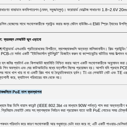
সাধারণত বাম/ডান কনফিগারেশন (যেমন, সবুজ/হলুদ)। ফরোয়ার্ড ভোল্টেজ সাধারণত 1.8~2.6V 2
চেসিস বেজেলের সাথে সংযোগকারীকে গ্রাউন্ড করার জন্য মেটাল হাউজিং-এ EMI স্প্রিং ট্যাবের উপস্
যাপ: ব্যয়বহুল লেআউট ভুল এড়ানো
াপ:
স্ট্যান্ডার্ড এসএমডি প্রতিরোধকের বিপরীতে, ম্যাগজ্যাকগুলি অত্যন্ত মালিকানাধীন। শিল্ড গ্রাউন্ডিং ট্
B-তে সর্বদা একটি "ইউনিভার্সাল ফুটপ্রিন্ট" ডিজাইন করুন যা কম্পোনেন্টের ঘাটতির সময় উত্পাদন বন
ভুল হল জমির প্যাটার্ন এবং কিপআউট জ্যামিতি নিশ্চিত করার আগে একটি সংযোগকারীকে অনুমোদন করা। ডান-
লইডি পিন অবস্থান এবং ঘের কাটআউটের মধ্যে যত্নশীল মিলের প্রয়োজন হয়। আপনি যদি প্রথমে 
সের সাথে খাপ খায় না বা একটি শিল্ড পাথ যা বৈদ্যুতিকভাবে দুর্বল। TI এর লেআউট নোট এবং T
্তিশালী করে, ক্যাটালগ পরিবারের নাম থেকে নয়।
াকগুলিতে PoE তাপ ব্যবস্থাপনা
াধ্যমে উচ্চ ডিসি বায়াস কারেন্ট (IEEE 802.3bt এর মাধ্যমে 90W পর্যন্ত) পাস করা অভ্যন্তরীণ কয
প্রিমিয়াম ফেরাইট কোর সহ ম্যাগজ্যাক নির্বাচন করা প্রয়োজন যাতে ভারী PoE লোডের সময় চৌম্বকী
থন পরিবর্তন করে কারণ সংযোগকারী আর শুধুমাত্র ডেটা বহন করে না; এটি একটি পাওয়ার-ডেলি