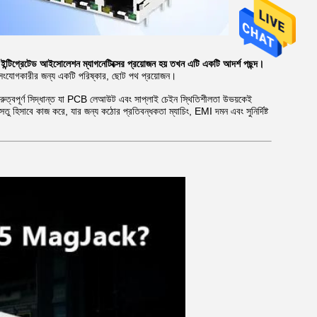
ে ইন্টিগ্রেটেড আইসোলেশন ম্যাগনেটিক্সের প্রয়োজন হয় তখন এটি একটি আদর্শ পছন্দ।
র সংযোগকারীর জন্য একটি পরিষ্কার, ছোট পথ প্রয়োজন।
 গুরুত্বপূর্ণ সিদ্ধান্ত যা PCB লেআউট এবং সাপ্লাই চেইন স্থিতিশীলতা উভয়কেই
তু হিসাবে কাজ করে, যার জন্য কঠোর প্রতিবন্ধকতা ম্যাচিং, EMI দমন এবং সুনির্দিষ্ট