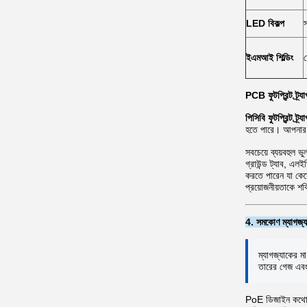
LED বিকল্প
ইএমআই শিল্ডিং
PCB ফুটপ্রিন্ট ট্র্
পিসিবি ফুটপ্রিন্ট ট্র্য
হতে পারে। আপনার PC
সবচেয়ে ব্যয়বহুল 
গ্রাউন্ড ট্যাব, এ
করতে পারেন যা কে
প্রয়োজনীয়তাকে শক
4. সমকোণ ম্যাগজ্য
ম্যাগজ্যাকের ম
তারের গেজ এবং 
PoE ডিজাইন কথোপক