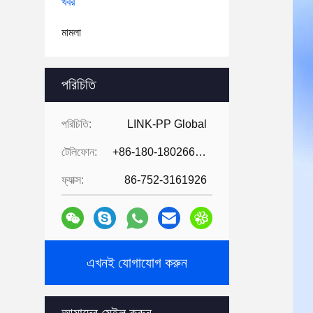
খবর
মামলা
পরিচিতি
পরিচিতি:
LINK-PP Global
টেলিফোন:
+86-180-18026686530
ফ্যাক্স:
86-752-3161926
এখনই যোগাযোগ করুন