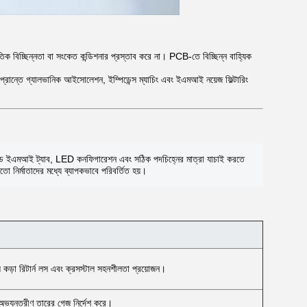
ুতিক বিচ্ছিন্নতা বা সংকেত কন্ডিশনার প্রস্তাব করে না। PCB-তে বিচ্ছিন্ন বাহ্যিক
র প্রান্তে গ্যালভানিক আইসোলেশন, ইম্পিডেন্স ম্যাচিং এবং ইএমআই নয়েজ ফিল্টারিং
ড ইএমআই ট্যাব, LED কনফিগারেশন এবং সঠিক পদচিহ্নের মাত্রা যাচাই করতে
ো নির্মাতাদের মধ্যে ব্যাপকভাবে পরিবর্তিত হয়।
য কড়া রিটার্ন লস এবং ক্রসস্টাল সহনশীলতা প্রয়োজন।
্তরীণ তারের গেজ নির্দেশ করে।