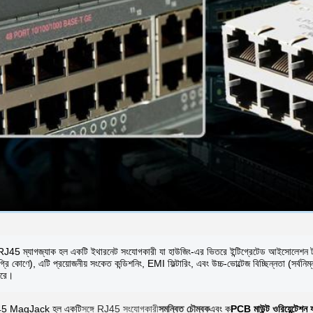
45 ম্যাগজ্যাক হল একটি ইথারনেট সংযোগকারী যা হাউজিং-এর ভিতরে ইন্টিগ্রেটেড আইসোলেশন ট্
্রি কোণে), এটি প্রয়োজনীয় সংকেত কন্ডিশনিং, EMI ফিল্টারিং, এবং উচ্চ-ভোল্টেজ বিচ্ছিন্নতা (সর্বন
করে।
45 MagJack হল একটি
সঙ্গে RJ45 সংযোগকারী
সমন্বিত চৌম্বক
এবং ক
PCB মাউন্ট ওরিয়েন্টেশন 