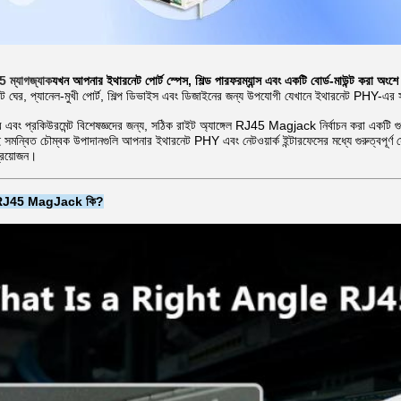
 ম্যাগজ্যাক
যখন আপনার ইথারনেট পোর্ট স্পেস, শিল্ড পারফরম্যান্স এবং একটি বোর্ড-মাউন্ট করা অংশ
ক্ট ঘের, প্যানেল-মুখী পোর্ট, শিল্প ডিভাইস এবং ডিজাইনের জন্য উপযোগী যেখানে ইথারনেট PHY-এ
নিয়ার এবং প্রকিউরমেন্ট বিশেষজ্ঞদের জন্য, সঠিক রাইট অ্যাঙ্গেল RJ45 Magjack নির্বাচন করা একটি
মন্বিত চৌম্বক উপাদানগুলি আপনার ইথারনেট PHY এবং নেটওয়ার্ক ইন্টারফেসের মধ্যে গুরুত্বপূর্ণ সে
প্রয়োজন।
 RJ45 MagJack কি?