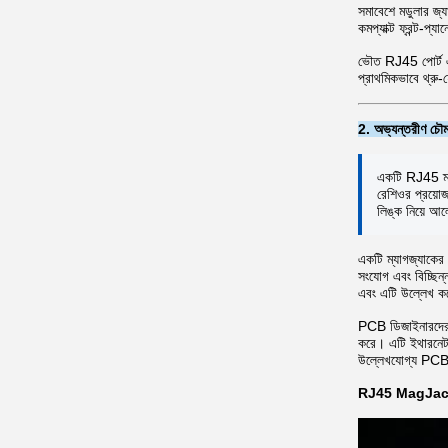
সমাবেশে মডুলার জ্য
কমপ্যাক্ট ফ্রন্ট-প
ভৌত RJ45 পোর্ট এ
প্রাথমিকভাবে থ্রু-
2. অভ্যন্তরীণ চৌ
একটি RJ45 ম্যা
রেশিওর প্রয়োজ
লিঙ্ক নিয়ে আল
একটি ম্যাগজ্যাকের
সংযোগ এবং বিচ্ছিন
এবং এটি উল্লেখ কর
PCB ডিজাইনারদের 
করে। এটি ইথারনেট 
উল্লেখযোগ্য PCB রি
RJ45 MagJack বন