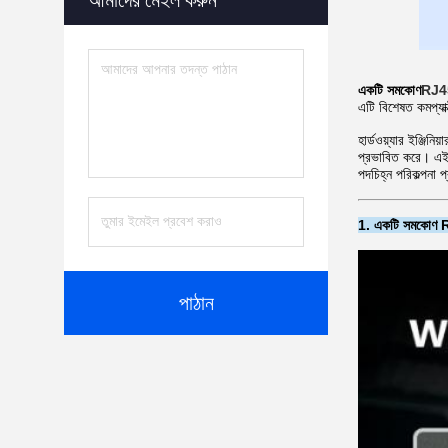
আমাদের মেইল ​​করুন
একটি সমকোণ
RJ45
এটি বিশেষত কমপ্যা
হার্ডওয়্যার ইঞ্জি
প্রভাবিত করে। এই স
পদচিহ্ন পরিকল্পনা 
1. একটি সমকোণ
পাঠান