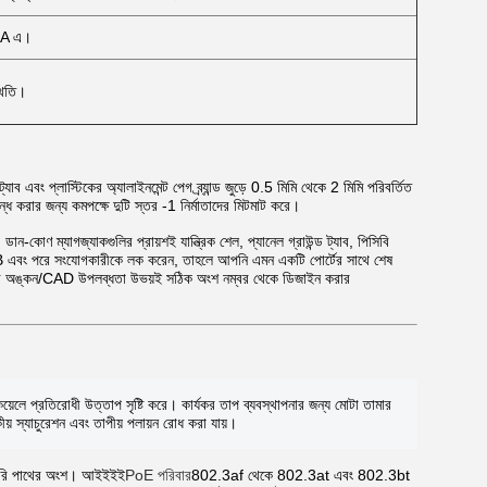
0mA এ।
থিতি।
যাব এবং প্লাস্টিকের অ্যালাইনমেন্ট পেগ ব্র্যান্ড জুড়ে 0.5 মিমি থেকে 2 মিমি পরিবর্তিত
্ধ করার জন্য কমপক্ষে দুটি স্তর -1 নির্মাতাদের মিটমাট করে।
কোণ ম্যাগজ্যাকগুলির প্রায়শই যান্ত্রিক শেল, প্যানেল গ্রাউন্ড ট্যাব, পিসিবি
PCB এবং পরে সংযোগকারীকে লক করেন, তাহলে আপনি এমন একটি পোর্টের সাথে শেষ
E এর অঙ্কন/CAD উপলব্ধতা উভয়ই সঠিক অংশ নম্বর থেকে ডিজাইন করার
়েলে প্রতিরোধী উত্তাপ সৃষ্টি করে। কার্যকর তাপ ব্যবস্থাপনার জন্য মোটা তামার
য় স্যাচুরেশন এবং তাপীয় পলায়ন রোধ করা যায়।
ভারি পাথের অংশ। আইইইই
PoE পরিবার
802.3af থেকে 802.3at এবং 802.3bt