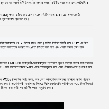
ব্যবহৃত হয় কারণ এটি উপাদানের সংখ্যা কমায়, রাউটিং সহজ করে এবং পোর্টগুলিকে
 (BOM) গণনা কমিয়ে দেয় এবং PCB রাউটিং সহজ করে। এই উপাদানগুলি
য় ব্যাপকভাবে ব্যবহৃত হয়।
দিষ্ট ইথারনেট PHY চিপের সাথে মেলে। সঠিক নির্বাচন নির্ভর করে PHY এর টার্ন
যাতে সর্বোত্তম সংকেত অখণ্ডতা নিশ্চিত করা যায় এবং একটি সফল নেটওয়ার্ক
েমকে EMC এবং ক্ষণস্থায়ী-অনাক্রম্যতা প্রত্যাশা পূরণে সাহায্য করার সময় সংকেত
এবং একটি সমন্বিত সাধারণ-মোড চোক অন্তর্ভুক্ত করে এমন চৌম্বকগুলির সুপারিশ করে
দ্ধ PCBs ডিজাইন করার সময়, ডান কোণ অভিযোজন স্বতন্ত্র যান্ত্রিক সুবিধা প্রদান
তে দেয়। সংযোগকারী আবাসনের ভিতরে ট্রান্সফরমারগুলি স্থানান্তর করে, ডিজাইনাররা
Y চিপের কাছাকাছি ঘন রাউটিং করার অনুমতি দেয়।