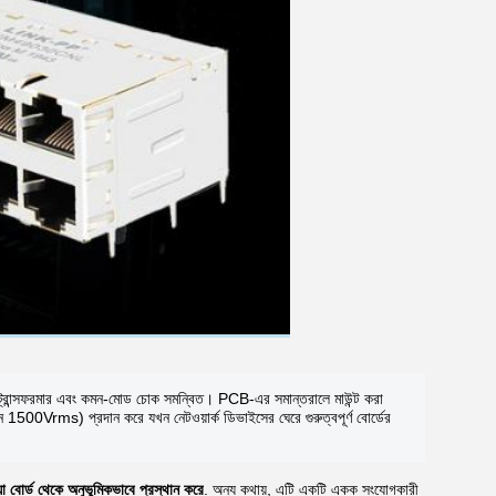
রান্সফরমার এবং কমন-মোড চোক সমন্বিত। PCB-এর সমান্তরালে মাউন্ট করা
িম্ন 1500Vrms) প্রদান করে যখন নেটওয়ার্ক ডিভাইসের ঘেরে গুরুত্বপূর্ণ বোর্ডের
যা বোর্ড থেকে অনুভূমিকভাবে প্রস্থান করে
. অন্য কথায়, এটি একটি একক সংযোগকারী