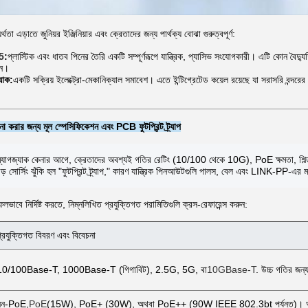
যর্থতা এড়াতে জুনিয়র ইঞ্জিনিয়ার এবং ক্রেতাদের জন্য পার্থক্য বোঝা গুরুত্বপূর্ণ:
45
:
প্লাস্টিক এবং ধাতব পিনের তৈরি একটি সম্পূর্ণরূপে যান্ত্রিক, প্যাসিভ সংযোগকারী। এটি কোন বৈদ্য
জন।
যাক:
একটি সক্রিয় ইলেক্ট্রো-মেকানিক্যাল সমাবেশ। এতে ইন্টিগ্রেটেড কয়েল রয়েছে যা সরাসরি বন্দরে
 করার জন্য মূল স্পেসিফিকেশন এবং PCB ফুটপ্রিন্ট ট্র্যাপ
াগজ্যাক কেনার আগে, ক্রেতাদের অবশ্যই গতির রেটিং (10/100 থেকে 10G), PoE ক্ষমতা, শিল্
ড় সোর্সিং ঝুঁকি হল "ফুটপ্রিন্ট ট্র্যাপ," কারণ যান্ত্রিক পিনআউটগুলি পালস, বেল এবং LINK-PP-এর মত
ভাবে নির্দিষ্ট করতে, নিম্নলিখিত প্রযুক্তিগত পরামিতিগুলি ক্রস-রেফারেন্স করুন:
্রযুক্তিগত বিবরণ এবং বিবেচনা
10/100Base-T, 1000Base-T (গিগাবিট), 2.5G, 5G, বা
10GBase-T
. উচ্চ গতির জন্
নন-PoE,
PoE
(15W), PoE+ (30W), অথবা PoE++ (90W IEEE 802.3bt পর্যন্ত)। অভ্যন