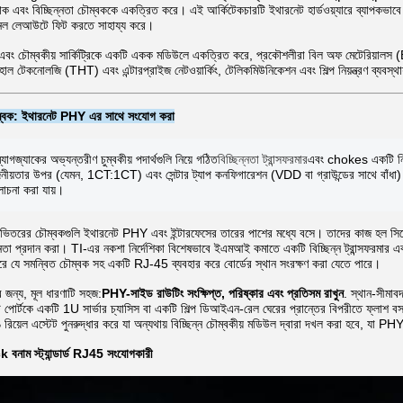
াক এবং বিচ্ছিন্নতা চৌম্বককে একত্রিত করে। এই আর্কিটেকচারটি ইথারনেট হার্ডওয়্যারে ব্যাপকভাবে 
্যানেল লেআউটে ফিট করতে সাহায্য করে।
বং চৌম্বকীয় সার্কিট্রিকে একটি একক মডিউলে একত্রিত করে, প্রকৌশলীরা বিল অফ মেটেরিয়ালস
হোল টেকনোলজি (THT) এবং এন্টারপ্রাইজ নেটওয়ার্কিং, টেলিকমিউনিকেশন এবং শিল্প নিয়ন্ত্রণ ব্যবস্থা
ম্বক: ইথারনেট PHY এর সাথে সংযোগ করা
গজ্যাকের অভ্যন্তরীণ চুম্বকীয় পদার্থগুলি নিয়ে গঠিত
বিচ্ছিন্নতা ট্রান্সফরমার
এবং chokes একটি নির্
নীয়তার উপর (যেমন, 1CT:1CT) এবং সেন্টার ট্যাপ কনফিগারেশন (VDD বা গ্রাউন্ডের সাথে বাঁধা) 
োচনা করা যায়।
 ভিতরের চৌম্বকগুলি ইথারনেট PHY এবং ইন্টারফেসের তারের পাশের মধ্যে বসে। তাদের কাজ হল সিস্ট
্নতা প্রদান করা। TI-এর নকশা নির্দেশিকা বিশেষভাবে ইএমআই কমাতে একটি বিচ্ছিন্ন ট্রান্সফরমার 
ে যে সমন্বিত চৌম্বক সহ একটি RJ-45 ব্যবহার করে বোর্ডের স্থান সংরক্ষণ করা যেতে পারে।
জন্য, মূল ধারণাটি সহজ:
PHY-সাইড রাউটিং সংক্ষিপ্ত, পরিষ্কার এবং প্রতিসম রাখুন
. স্থান-সীমাব
পোর্টকে একটি 1U সার্ভার চ্যাসিস বা একটি শিল্প ডিআইএন-রেল ঘেরের প্রান্তের বিপরীতে ফ্লাশ বস
য়েল এস্টেট পুনরুদ্ধার করে যা অন্যথায় বিচ্ছিন্ন চৌম্বকীয় মডিউল দ্বারা দখল করা হবে, যা PH
াম স্ট্যান্ডার্ড RJ45 সংযোগকারী